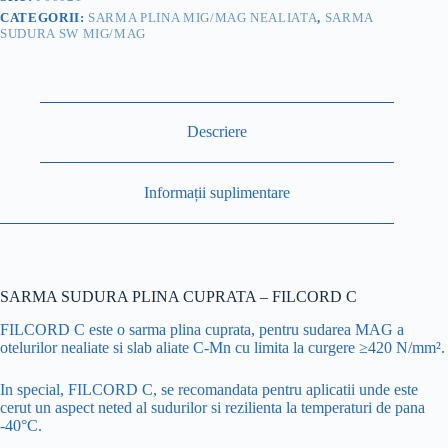
C
CATEGORII:
SARMA PLINA MIG/MAG NEALIATA
,
SARMA
SUDURA SW MIG/MAG
Descriere
Informații suplimentare
SARMA SUDURA PLINA CUPRATA – FILCORD C
FILCORD C este o sarma plina cuprata, pentru sudarea MAG a
otelurilor nealiate si slab aliate C-Mn cu limita la curgere ≥420 N/mm².
In special, FILCORD C, se recomandata pentru aplicatii unde este
cerut un aspect neted al sudurilor si rezilienta la temperaturi de pana
-40°C.