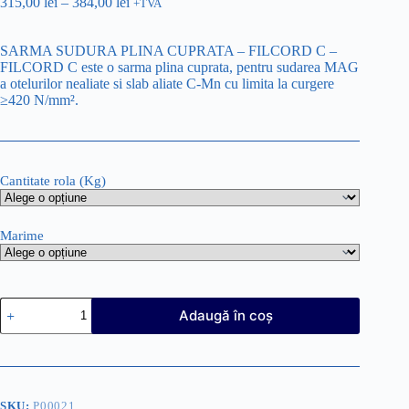
315,00
lei
–
384,00
lei
+TVA
SARMA SUDURA PLINA CUPRATA – FILCORD C –
FILCORD C este o sarma plina cuprata, pentru sudarea MAG
a otelurilor nealiate si slab aliate C-Mn cu limita la curgere
≥420 N/mm².
Cantitate rola (Kg)
Marime
Cantitate
Adaugă în coș
SARMA
SUDURA
PLINA
CUPRATA
-
FILCORD
SKU:
P00021