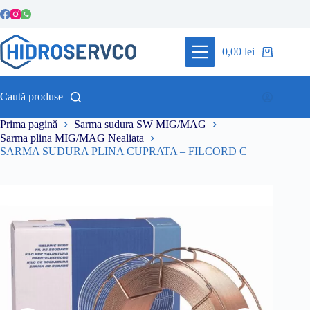
Sari
la
conținut
0,00
lei
Coș
de
cumpărături
Caută produse
Prima pagină
Sarma sudura SW MIG/MAG
Sarma plina MIG/MAG Nealiata
SARMA SUDURA PLINA CUPRATA – FILCORD C