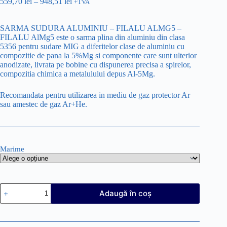
559,70
lei
–
948,51
lei
+TVA
SARMA SUDURA ALUMINIU – FILALU ALMG5 –
FILALU AlMg5 este o sarma plina din aluminiu din clasa
5356 pentru sudare MIG a diferitelor clase de aluminiu cu
compozitie de pana la 5%Mg si componente care sunt ulterior
anodizate, livrata pe bobine cu dispunerea precisa a spirelor,
compozitia chimica a metalulului depus Al-5Mg.
Recomandata pentru utilizarea in mediu de gaz protector Ar
sau amestec de gaz Ar+He.
Marime
Cantitate
Adaugă în coș
SARMA
SUDURA
ALUMINIU
-