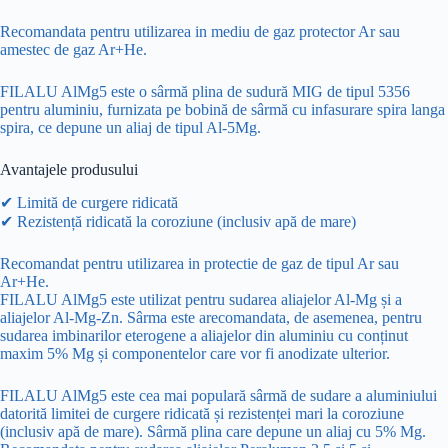
Recomandata pentru utilizarea in mediu de gaz protector Ar sau
amestec de gaz Ar+He.
FILALU AlMg5 este o sârmă plina de sudură MIG de tipul 5356
pentru aluminiu, furnizata pe bobină de sârmă cu infasurare spira langa
spira, ce depune un aliaj de tipul Al-5Mg.
Avantajele produsului
✔ Limită de curgere ridicată
✔ Rezistență ridicată la coroziune (inclusiv apă de mare)
Recomandat pentru utilizarea in protectie de gaz de tipul Ar sau
Ar+He.
FILALU AlMg5 este utilizat pentru sudarea aliajelor Al-Mg și a
aliajelor Al-Mg-Zn. Sârma este arecomandata, de asemenea, pentru
sudarea imbinarilor eterogene a aliajelor din aluminiu cu conținut
maxim 5% Mg și componentelor care vor fi anodizate ulterior.
FILALU AlMg5 este cea mai populară sârmă de sudare a aluminiului
datorită limitei de curgere ridicată și rezistenței mari la coroziune
(inclusiv apă de mare). Sârmă plina care depune un aliaj cu 5% Mg.