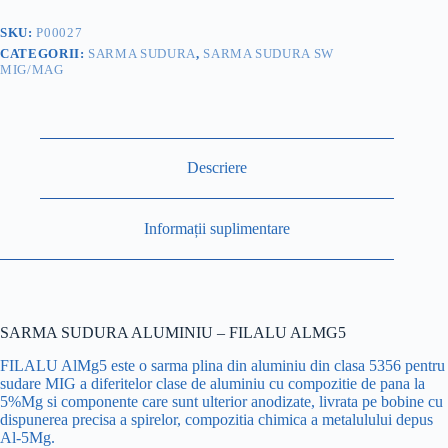
FILALU
ALMG5
SKU:
P00027
CATEGORII:
SARMA SUDURA
,
SARMA SUDURA SW
MIG/MAG
Descriere
Informații suplimentare
SARMA SUDURA ALUMINIU – FILALU ALMG5
FILALU AlMg5 este o sarma plina din aluminiu din clasa 5356 pentru
sudare MIG a diferitelor clase de aluminiu cu compozitie de pana la
5%Mg si componente care sunt ulterior anodizate, livrata pe bobine cu
dispunerea precisa a spirelor, compozitia chimica a metalulului depus
Al-5Mg.