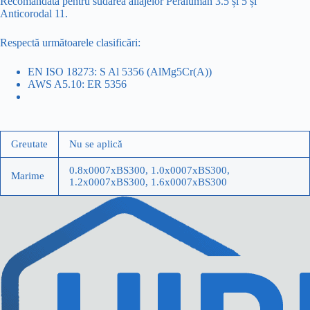
Recomandata pentru sudarea aliajelor Peraluman 3.5 și 5 și
Anticorodal 11.
Respectă următoarele clasificări:
EN ISO 18273: S Al 5356 (AlMg5Cr(A))
AWS A5.10: ER 5356
Greutate
Nu se aplică
0.8x0007xBS300, 1.0x0007xBS300,
Marime
1.2x0007xBS300, 1.6x0007xBS300