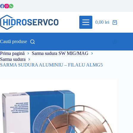
Sari
la
conținut
0,00
lei
Coș
de
cumpărături
Caută produse
Prima pagină
Sarma sudura SW MIG/MAG
Sarma sudura
SARMA SUDURA ALUMINIU – FILALU ALMG5