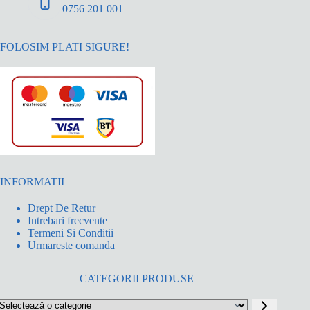
0756 201 001
FOLOSIM PLATI SIGURE!
INFORMATII
Drept De Retur
Intrebari frecvente
Termeni Si Conditii
Urmareste comanda
CATEGORII PRODUSE
electează