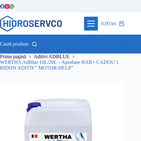
Sari
la
conținut
0,00
lei
Coș
de
cumpărături
Caută produse
Prima pagină
Aditivi ADBLUE
WERTHA AdBlue 10L/20L – Aprobare RAR+ CADOU 1
BIDON ADITIV” MOTOR HELP”