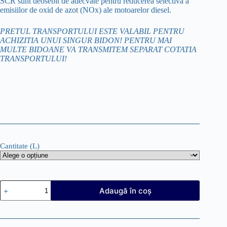
SCR sunt deosebit de adecvate pentru reducerea selectivă a
emisiilor de oxid de azot (NOx) ale motoarelor diesel.
PRETUL TRANSPORTULUI ESTE VALABIL PENTRU
ACHIZITIA UNUI SINGUR BIDON! PENTRU MAI
MULTE BIDOANE VA TRANSMITEM SEPARAT COTATIA
TRANSPORTULUI!
Cantitate (L)
Cantitate
Adaugă în coș
WERTHA
AdBlue
10L/20L
-