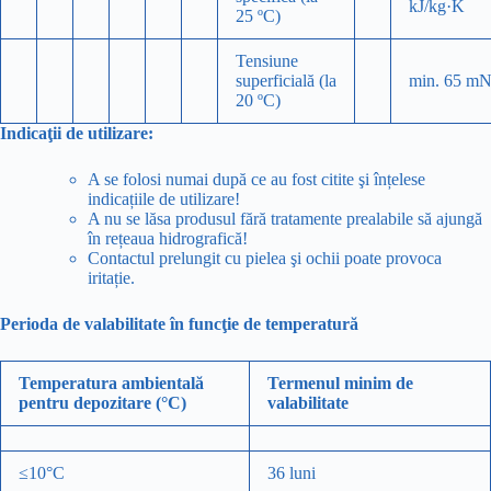
kJ/kg·K
25 ºC)
Tensiune
superficială (la
min. 65 mN
20 ºC)
Indicaţii de utilizare:
A se folosi numai după ce au fost citite şi înțelese
indicațiile de utilizare!
A nu se lăsa produsul fără tratamente prealabile să ajungă
în rețeaua hidrografică!
Contactul prelungit cu pielea şi ochii poate provoca
iritație.
Perioda de valabilitate în funcţie de temperatură
Temperatura ambientală
Termenul minim de
pentru depozitare (°C)
valabilitate
≤10°C
36 luni