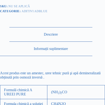
Aprobare
RAR+
SKU:
NU SE APLICĂ
CADOU
CATEGORIE:
ADITIVI ADBLUE
1
BIDON
ADITIV”
MOTOR
HELP”
Descriere
Informații suplimentare
Acest produs este un amestec, uree tehnic pură şi apă demineralizată
obținută prin osmoză inversă .
Formulă chimică A
(NH
)
CO
2
2
UREEI PURE
Formula chimică a soluției
CH4N2O