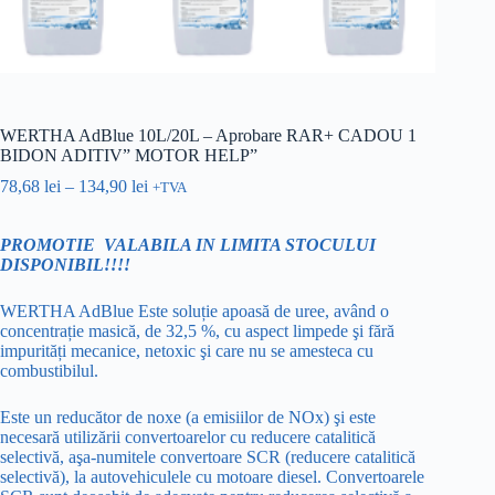
WERTHA AdBlue 10L/20L – Aprobare RAR+ CADOU 1
BIDON ADITIV” MOTOR HELP”
78,68
lei
–
134,90
lei
+TVA
PROMOTIE VALABILA IN LIMITA STOCULUI
DISPONIBIL!!!!
WERTHA AdBlue Este soluție apoasă de uree, având o
concentrație masică, de 32,5 %, cu aspect limpede şi fără
impurități mecanice, netoxic şi care nu se amesteca cu
combustibilul.
Este un reducător de noxe (a emisiilor de NOx) şi este
necesară utilizării convertoarelor cu reducere catalitică
selectivă, aşa-numitele convertoare SCR (reducere catalitică
selectivă), la autovehiculele cu motoare diesel. Convertoarele