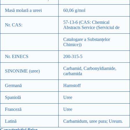
Masă molară a ureei
60,06 g/mol
57-13-6 (CAS: Chemical
Nr. CAS:
Abstracts Service (Serviciul de
Catalogare a Substanțelor
Chimice))
Nr. EINECS
200-315-5
Carbamid, Carbonyldiamide,
SINONIME (uree)
carbamida
Germană
Harnstoff
Spaniolă
Uree
Franceză
Uree
Latină
Carbamidum, uree pura; Ureum.
Caracteristici fizice