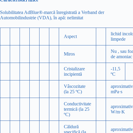
Solubilitatea AdBlue®-marcă înregistrată a Verband der
Automobilindustrie (VDA), în apă: nelimitat
lichid incolo
Aspect
limpede
Nu , sau foa
Miros
de amoniac
Cristalizare
-11,5
incipientă
ºC
Vâscozitate
aproximativ
(la 25 ºC)
mPa·s
Conductivitate
aproximativ
termică (la 25
W/m·K
ºC)
Căldură
aproximativ
specifică (la