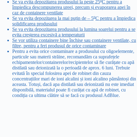
o
Se va evita depozitarea produsului la peste 25
C pentru a
împiedica descompunerea ureei, precum și evaporarea apei în
caz de containere ventilate
o
Se va evita depozitarea la mai puțin de – 5
C pentru a împiedica
solidificarea produsului
Se va evita depozitarea produsului la lumina soarelui pentru a se
evita creșterea excesivă a temperaturii
Se vor utiliza containere bine închise sau containere ventilate, cu
filtre, pentru a feri produsul de orice contaminare
Pentru a evita orice contaminare a produsului cu oligoelemente,
particule sau materii străine, recomandăm ca suprafețele
echipamentelor/containerelor/recipientelor să fie curățate cu apă
distilată sau deionizată la o perioadă de aprox. 6 luni. Trebuie
evitată în special folosirea apei de robinet din cauza
concentrațiilor mari de ioni alcalini și ioni alcalino pământoși din
aceasta. Totuși, dacă apa distilată sau deionizată nu este imediat
disponibilă, materialul poate fi curățat cu apă de robinet, cu
condiția ca ultima clătire să se facă cu produsul AdBlue.