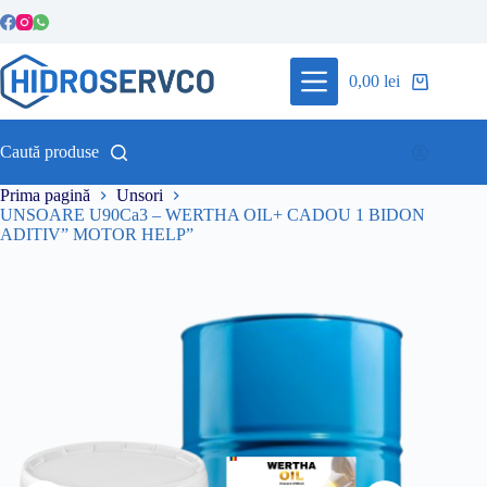
Sari
la
conținut
0,00
lei
Coș
de
cumpărături
Caută produse
Prima pagină
Unsori
UNSOARE U90Ca3 – WERTHA OIL+ CADOU 1 BIDON
ADITIV” MOTOR HELP”