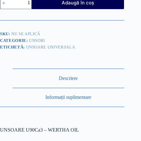
Adaugă în coș
UNSOARE
U90Ca3
-
WERTHA
OIL+
CADOU
SKU:
NU SE APLICĂ
1
CATEGORIE:
UNSORI
BIDON
ADITIV”
ETICHETĂ:
UNSOARE UNIVERSALA
MOTOR
HELP”
Descriere
Informații suplimentare
UNSOARE U90Ca3 – WERTHA OIL