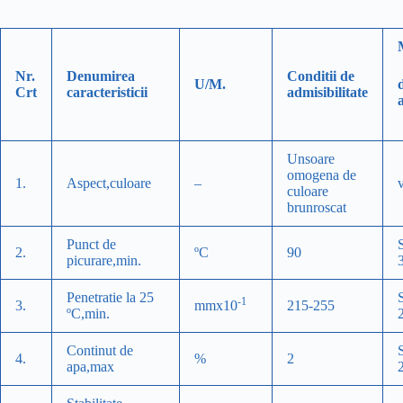
Nr.
Denumirea
Conditii de
U/M.
Crt
caracteristicii
admisibilitate
Unsoare
omogena de
1.
Aspect,culoare
–
culoare
brunroscat
Punct de
2.
ºC
90
picurare,min.
Penetratie la 25
-1
3.
mmx10
215-255
ºC,min.
Continut de
4.
%
2
apa,max