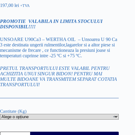
197,00
lei
+TVA
PROMOTIE VALABILA IN LIMITA STOCULUI
DISPONIBIL!!!!
UNSOARE U90Ca3 – WERTHA OIL – Unsoarea U 90 Ca
3 este destinata ungerii rulmentilor,lagarelor si a altor piese si
mecanisme de frecare , ce functioneaza la presiuni joase si
temperaturi cuprinse intre -25 ºC si +75 ºC.
PRETUL TRANSPORTULUI ESTE VALABIL PENTRU
ACHIZITIA UNUI SINGUR BIDON! PENTRU MAI
MULTE BIDOANE VA TRANSMITEM SEPARAT COTATIA
TRANSPORTULUI!
Cantitate (Kg)
Cantitate