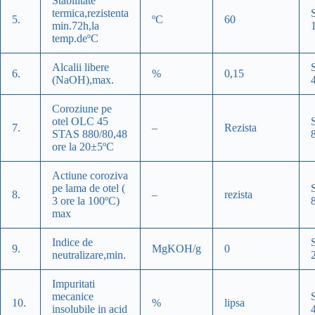
Stabilitate
termica,rezistenta
5.
ºC
60
min.72h,la
temp.deºC
Alcalii libere
6.
%
0,15
(NaOH),max.
Coroziune pe
otel OLC 45
7.
–
Rezista
STAS 880/80,48
ore la 20±5ºC
Actiune coroziva
pe lama de otel (
8.
–
rezista
3 ore la 100ºC)
max
Indice de
9.
MgKOH/g
0
neutralizare,min.
Impuritati
mecanice
10.
%
lipsa
insolubile in acid