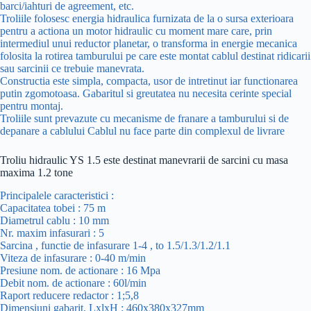
barci/iahturi de agreement, etc.
Troliile folosesc energia hidraulica furnizata de la o sursa exterioara
pentru a actiona un motor hidraulic cu moment mare care, prin
intermediul unui reductor planetar, o transforma in energie mecanica
folosita la rotirea tamburului pe care este montat cablul destinat ridicarii
sau sarcinii ce trebuie manevrata.
Constructia este simpla, compacta, usor de intretinut iar functionarea
putin zgomotoasa. Gabaritul si greutatea nu necesita cerinte special
pentru montaj.
Troliile sunt prevazute cu mecanisme de franare a tamburului si de
depanare a cablului Cablul nu face parte din complexul de livrare
Troliu hidraulic YS 1.5 este destinat manevrarii de sarcini cu masa
maxima 1.2 tone
Principalele caracteristici :
Capacitatea tobei : 75 m
Diametrul cablu : 10 mm
Nr. maxim infasurari : 5
Sarcina , functie de infasurare 1-4 , to 1.5/1.3/1.2/1.1
Viteza de infasurare : 0-40 m/min
Presiune nom. de actionare : 16 Mpa
Debit nom. de actionare : 60l/min
Raport reducere redactor : 1;5,8
Dimensiuni gabarit, LxlxH : 460x380x327mm