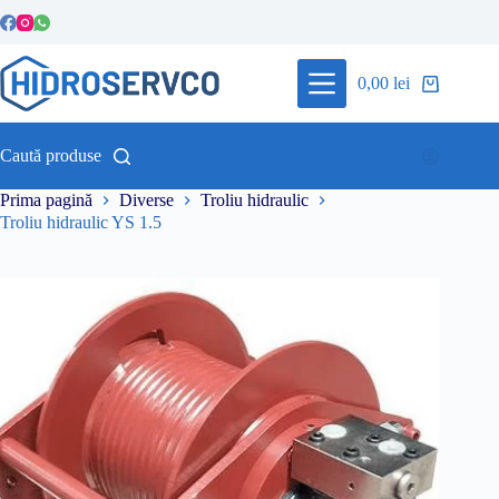
Sari
la
conținut
0,00
lei
Coș
de
cumpărături
Caută produse
Prima pagină
Diverse
Troliu hidraulic
Troliu hidraulic YS 1.5