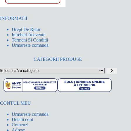
INFORMATII
Drept De Retur
Intrebari frecvente
Termeni Si Conditii
Urmareste comanda
CATEGORII PRODUSE
electează
o
ategorie
CONTUL MEU
Urmareste comanda
Detalii cont
Comenzi
Adrese