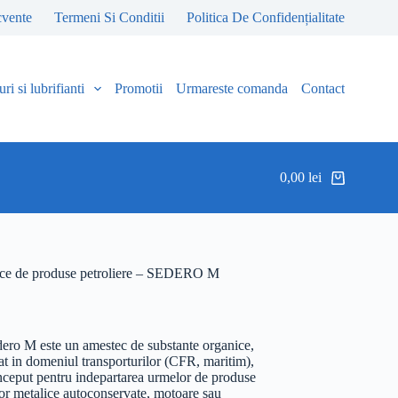
cvente
Termeni Si Conditii
Politica De Confidențialitate
ri si lubrifianti
Promotii
Urmareste comanda
Contact
0,00
lei
Coș
de
cumpărături
talice de produse petroliere – SEDERO M
o M este un amestec de substante organice,
zat in domeniul transporturilor (CFR, maritim),
onceput pentru indepartarea urmelor de produse
elor metalice autoconservate, motoare sau