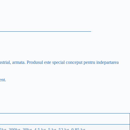
strial, armata. Produsul este special conceput pentru indepartarea
ent.
5kg, 300kg, 30kg, 4.5 kg, 5 kg, 52 kg, 0,85 kg