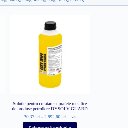
Solutie pentru curatare suprafete metalice
de produse petroliere DYSOLV GUARD
30,37
lei
–
2.892,60
lei
+TVA
Acest
Selectează opțiunile