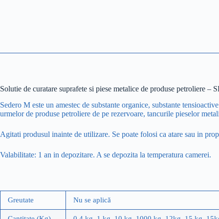
Solutie de curatare suprafete si piese metalice de produse petroliere
Sedero M este un amestec de substante organice, substante tensioactive s
urmelor de produse petroliere de pe rezervoare, tancurile pieselor meta
Agitati produsul inainte de utilizare. Se poate folosi ca atare sau in pr
Valabilitate: 1 an in depozitare. A se depozita la temperatura camerei.
Greutate
Nu se aplică
Cantitate (Kg)
0.4 kg, 1 kg, 10 kg, 1000 kg, 12kg, 15 kg, 15k