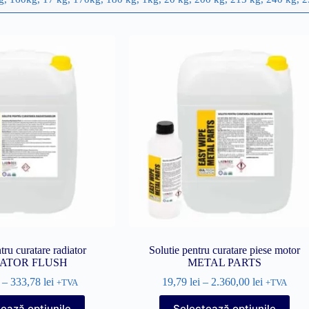
tru curatare radiator
Solutie pentru curatare piese motor
ATOR FLUSH
METAL PARTS
–
333,78
lei
19,79
lei
–
2.360,00
lei
+TVA
+TVA
Acest
Acest
ează opțiunile
Selectează opțiunile