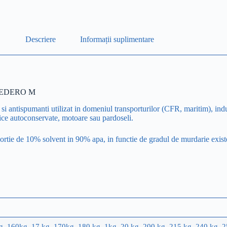
Descriere
Informații suplimentare
 – SEDERO M
i antispumanti utilizat in domeniul transporturilor (CFR, maritim), indu
lice autoconservate, motoare sau pardoseli.
oportie de 10% solvent in 90% apa, in functie de gradul de murdarie exist
g, 160kg, 17 kg, 170kg, 180 kg, 1kg, 20 kg, 200 kg, 215 kg, 240 kg, 2