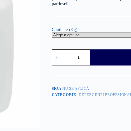
pardoseli.
Cantitate (Kg)
Cantitate
Solutie
de
curatare
suprafete
si
piese
metalice
SKU:
NU SE APLICĂ
de
CATEGORIE:
DETERGENTI PROFESIONA
produse
petroliere
-
SEDERO
M