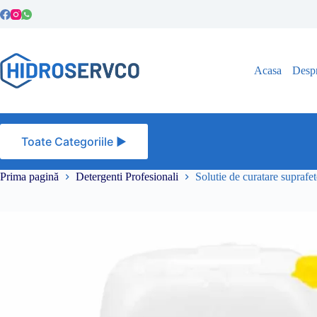
Sari
la
conținut
Acasa
Despr
Toate Categoriile ►
Prima pagină
Detergenti Profesionali
Solutie de curatare supraf