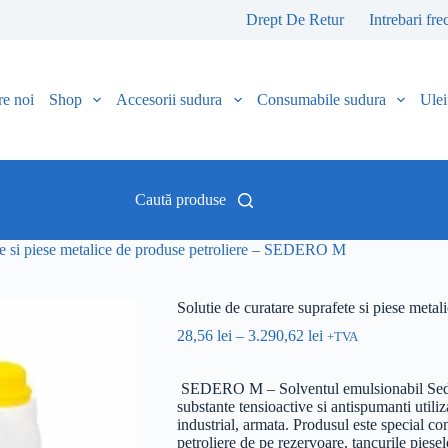
Drept De Retur
Intrebari fre
e noi
Shop
Accesorii sudura
Consumabile sudura
Uleiu
Caută produse
ete si piese metalice de produse petroliere – SEDERO M
Solutie de curatare suprafete si piese me
28,56
lei
–
3.290,62
lei
+TVA
SEDERO M – Solventul emulsionabil Seder
substante tensioactive si antispumanti utili
industrial, armata. Produsul este special c
petroliere de pe rezervoare, tancurile pies