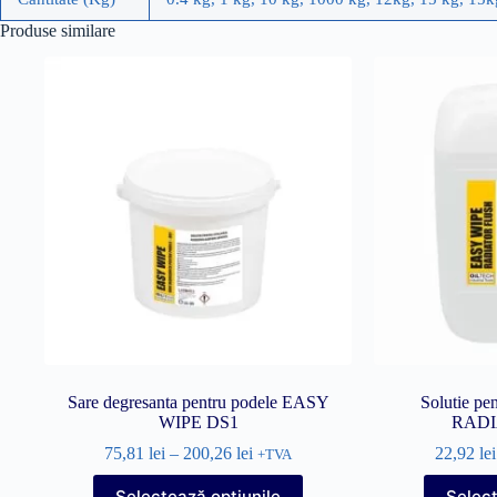
Produse similare
Sare degresanta pentru podele EASY
Solutie pen
WIPE DS1
RADI
75,81
lei
–
200,26
lei
22,92
lei
+TVA
Acest
Selectează opțiunile
Select