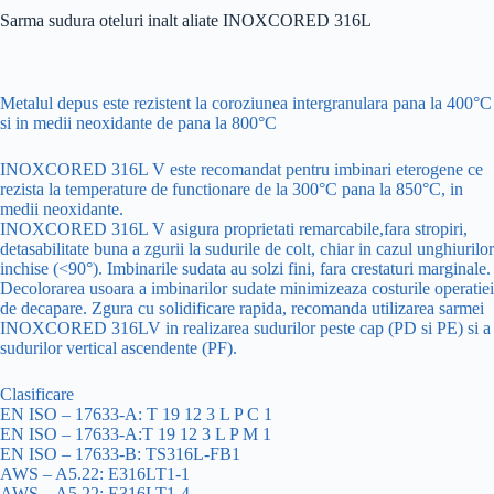
Sarma sudura oteluri inalt aliate INOXCORED 316L
Metalul depus este rezistent la coroziunea intergranulara pana la 400°C
si in medii neoxidante de pana la 800°C
INOXCORED 316L V este recomandat pentru imbinari eterogene ce
rezista la temperature de functionare de la 300°C pana la 850°C, in
medii neoxidante.
INOXCORED 316L V asigura proprietati remarcabile,fara stropiri,
detasabilitate buna a zgurii la sudurile de colt, chiar in cazul unghiurilor
inchise (<90°). Imbinarile sudata au solzi fini, fara crestaturi marginale.
Decolorarea usoara a imbinarilor sudate minimizeaza costurile operatiei
de decapare. Zgura cu solidificare rapida, recomanda utilizarea sarmei
INOXCORED 316LV in realizarea sudurilor peste cap (PD si PE) si a
sudurilor vertical ascendente (PF).
Clasificare
EN ISO – 17633-A: T 19 12 3 L P C 1
EN ISO – 17633-A:T 19 12 3 L P M 1
EN ISO – 17633-B: TS316L-FB1
AWS – A5.22: E316LT1-1
AWS – A5.22: E316LT1-4