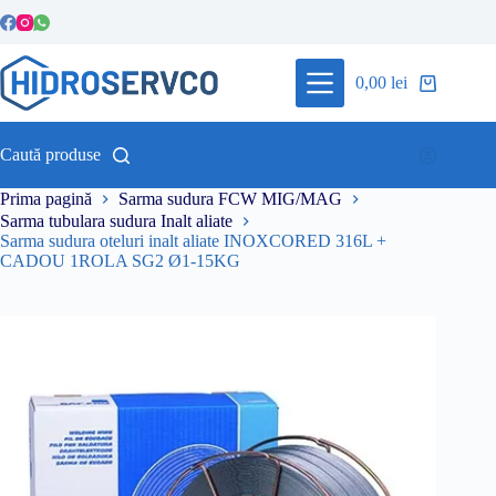
Sari
la
conținut
0,00
lei
Coș
de
cumpărături
Caută produse
Prima pagină
Sarma sudura FCW MIG/MAG
Sarma tubulara sudura Inalt aliate
Sarma sudura oteluri inalt aliate INOXCORED 316L +
CADOU 1ROLA SG2 Ø1-15KG