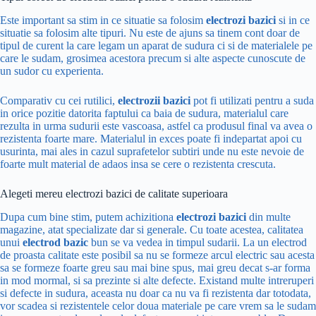
Este important sa stim in ce situatie sa folosim
electrozi bazici
si in ce
situatie sa folosim alte tipuri. Nu este de ajuns sa tinem cont doar de
tipul de curent la care legam un aparat de sudura ci si de materialele pe
care le sudam, grosimea acestora precum si alte aspecte cunoscute de
un sudor cu experienta.
Comparativ cu cei rutilici,
electrozii bazici
pot fi utilizati pentru a suda
in orice pozitie datorita faptului ca baia de sudura, materialul care
rezulta in urma sudurii este vascoasa, astfel ca produsul final va avea o
rezistenta foarte mare. Materialul in exces poate fi indepartat apoi cu
usurinta, mai ales in cazul suprafetelor subtiri unde nu este nevoie de
foarte mult material de adaos insa se cere o rezistenta crescuta.
Alegeti mereu electrozi bazici de calitate superioara
Dupa cum bine stim, putem achizitiona
electrozi bazici
din multe
magazine, atat specializate dar si generale. Cu toate acestea, calitatea
unui
electrod bazic
bun se va vedea in timpul sudarii. La un electrod
de proasta calitate este posibil sa nu se formeze arcul electric sau acesta
sa se formeze foarte greu sau mai bine spus, mai greu decat s-ar forma
in mod mormal, si sa prezinte si alte defecte. Existand multe intreruperi
si defecte in sudura, aceasta nu doar ca nu va fi rezistenta dar totodata,
vor scadea si rezistentele celor doua materiale pe care vrem sa le sudam