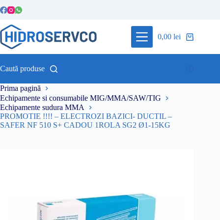
Sari
la
conținut
0,00
lei
Coș
de
cumpărături
Caută produse
Prima pagină
Echipamente si consumabile MIG/MMA/SAW/TIG
Echipamente sudura MMA
PROMOTIE !!!! – ELECTROZI BAZICI- DUCTIL –
SAFER NF 510 S+ CADOU 1ROLA SG2 Ø1-15KG