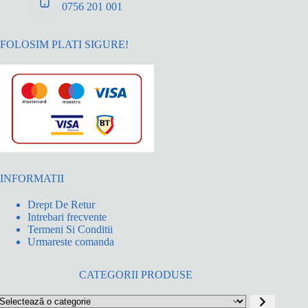
0756 201 001
FOLOSIM PLATI SIGURE!
INFORMATII
Drept De Retur
Intrebari frecvente
Termeni Si Conditii
Urmareste comanda
CATEGORII PRODUSE
electează