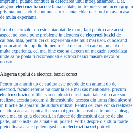
impreuna, putand conduce la defectarea unui intreg ansamblu. Dar,
alegand
electrozi bazici
de buna calitate, nu trebuie sa ne facem griji in
privinta unei suduri continue si rezistenta, chiar daca noi nu avem asa
de multa experianta.
Pretul electrozilor nu este chiar atat de mare, fapt pentru care acest
aspect ne poate pune probleme in alegerea de
electrozi bazici
de
calitate. Insa, pentru cei cu experienta este mult mai usor, cunoscand
producatorii de top din domeniu. Cat despre cei care nu au atat de
multa experienta, cel mai bine este sa alegem un magazin specializat
unde sa ne poata fi recomandati electrozi bazici masura nevoilor
noastre.
Alegerea tipului de electrozi bazici corect
Pentru un anumit tip de sudura este nevoie de un anumit tip de
electrod, facand referire nu doar la cele mai sus mentionate, precum
electrozi bazici
, rutilici sau celulozici dar si materialele din care sunt
realizate acestia precum si dimensiunile, acestea din urma fiind alese si
in functie de apararul de sudura utilizat. Pentru cei care vor sa realizeze
o sudura acasa ar putea fi ceva mai greu, in sensul ca trebuie sa aleaga
ceva mai cu grija electrozii, in functie de dimensiuni dar pe de alta
parte, intr-o astfel de situatie nu poate fi vorba despre o sudura foarte
pretentioasa asa ca putem gasi usor
electrozi bazici
potriviti.