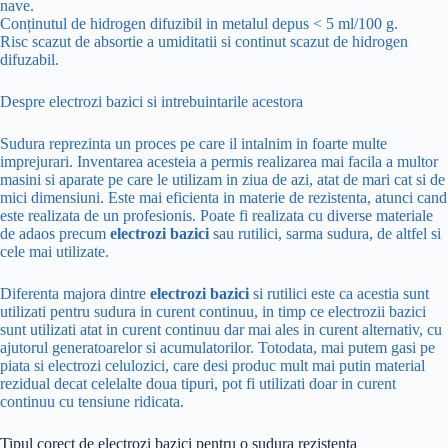
nave.
Conținutul de hidrogen difuzibil in metalul depus < 5 ml/100 g.
Risc scazut de absortie a umiditatii si continut scazut de hidrogen
difuzabil.
Despre electrozi bazici si intrebuintarile acestora
Sudura reprezinta un proces pe care il intalnim in foarte multe
imprejurari. Inventarea acesteia a permis realizarea mai facila a multor
masini si aparate pe care le utilizam in ziua de azi, atat de mari cat si de
mici dimensiuni. Este mai eficienta in materie de rezistenta, atunci cand
este realizata de un profesionis. Poate fi realizata cu diverse materiale
de adaos precum
electrozi bazici
sau rutilici, sarma sudura, de altfel si
cele mai utilizate.
Diferenta majora dintre
electrozi bazici
si rutilici este ca acestia sunt
utilizati pentru sudura in curent continuu, in timp ce electrozii bazici
sunt utilizati atat in curent continuu dar mai ales in curent alternativ, cu
ajutorul generatoarelor si acumulatorilor. Totodata, mai putem gasi pe
piata si electrozi celulozici, care desi produc mult mai putin material
rezidual decat celelalte doua tipuri, pot fi utilizati doar in curent
continuu cu tensiune ridicata.
Tipul corect de electrozi bazici pentru o sudura rezistenta