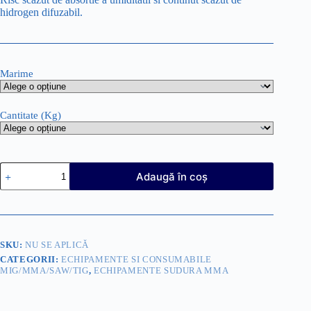
hidrogen difuzabil.
Marime
Cantitate (Kg)
Cantitate
Adaugă în coș
PROMOTIE
!!!!
-
ELECTROZI
BAZICI-
DUCTIL
SKU:
NU SE APLICĂ
-
CATEGORII:
ECHIPAMENTE SI CONSUMABILE
SAFER
MIG/MMA/SAW/TIG
,
ECHIPAMENTE SUDURA MMA
NF
510
S+
CADOU