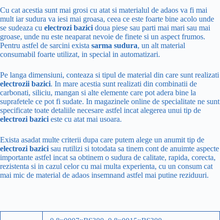
Cu cat acestia sunt mai grosi cu atat si materialul de adaos va fi mai
mult iar sudura va iesi mai groasa, ceea ce este foarte bine acolo unde
se sudeaza cu
electrozi bazici
doua piese sau parti mai mari sau mai
groase, unde nu este neaparat nevoie de finete si un aspect frumos.
Pentru astfel de sarcini exista
sarma sudura
, un alt material
consumabil foarte utilizat, in special in automatizari.
Pe langa dimensiuni, conteaza si tipul de material din care sunt realizati
electrozii bazici
. In mare acestia sunt realizati din combinatii de
carbonati, siliciu, mangan si alte elemente care pot adera bine la
suprafetele ce pot fi sudate. In magazinele online de specialitate ne sunt
specificate toate detaliile necesare astfel incat alegerea unui tip de
electrozi bazici
este cu atat mai usoara.
Exista asadat multe criterii dupa care putem alege un anumit tip de
electrozi bazici
sau rutilizi si totodata sa tinem cont de anuimte aspecte
importante astfel incat sa obtinem o sudura de calitate, rapida, corecta,
rezistenta si in cazul celor cu mai multa experienta, cu un consum cat
mai mic de material de adaos insemnand astfel mai putine reziduuri.