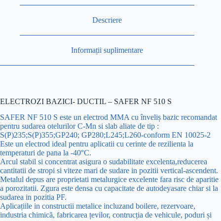
1ROLA
SG2
Descriere
Ø1-
15KG
Informații suplimentare
ELECTROZI BAZICI- DUCTIL – SAFER NF 510 S
SAFER NF 510 S este un electrod MMA cu înveliș bazic recomandat
pentru sudarea otelurilor C-Mn si slab aliate de tip :
S(P)235;S(P)355;GP240; GP280;L245;L260-conform EN 10025-2
Este un electrod ideal pentru aplicatii cu cerinte de rezilienta la
temperaturi de pana la -40°C.
Arcul stabil si concentrat asigura o sudabilitate excelenta,reducerea
cantitatii de stropi si viteze mari de sudare in pozitii vertical-ascendent.
Metalul depus are proprietati metalurgice excelente fara risc de aparitie
a porozitatii. Zgura este densa cu capacitate de autodeyasare chiar si la
sudarea in pozitia PF.
Aplicațiile in constructii metalice incluzand boilere, rezervoare,
industria chimică, fabricarea țevilor, contrucția de vehicule, poduri și