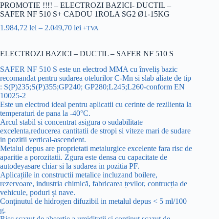
PROMOTIE !!!! – ELECTROZI BAZICI- DUCTIL –
SAFER NF 510 S+ CADOU 1ROLA SG2 Ø1-15KG
1.984,72
lei
–
2.049,70
lei
+TVA
ELECTROZI BAZICI – DUCTIL – SAFER NF 510 S
SAFER NF 510 S este un electrod MMA cu înveliș bazic
recomandat pentru sudarea otelurilor C-Mn si slab aliate de tip
: S(P)235;S(P)355;GP240; GP280;L245;L260-conform EN
10025-2
Este un electrod ideal pentru aplicatii cu cerinte de rezilienta la
temperaturi de pana la -40°C.
Arcul stabil si concentrat asigura o sudabilitate
excelenta,reducerea cantitatii de stropi si viteze mari de sudare
in pozitii vertical-ascendent.
Metalul depus are proprietati metalurgice excelente fara risc de
aparitie a porozitatii. Zgura este densa cu capacitate de
autodeyasare chiar si la sudarea in pozitia PF.
Aplicațiile in constructii metalice incluzand boilere,
rezervoare, industria chimică, fabricarea țevilor, contrucția de
vehicule, poduri și nave.
Conținutul de hidrogen difuzibil in metalul depus < 5 ml/100
g.
Risc scazut de absortie a umiditatii si continut scazut de