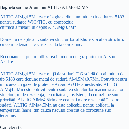
Bagheta sudura Aluminiu ALTIG ALMG4.5MN
ALTIG AlMg4.5Mn este o bagheta din aluminiu cu incadrarea 5183
pentru sudarea WIG/TIG, cu compozitia
chimica a metalului depus Al4.5Mg0.7Mn.
Domeniu de aplicatii: sudarea structurilor offshore si a altor structuri,
cu cerinte tenacitate si rezistenta la coroziune.
Recomandata pentru utilizarea in mediu de gaz protector Ar sau
Ar+He.
ALTIG AlMg4.5Mn este o tijă de sudură TlG solidă din aluminiu de
tip 5183 care depune metal de sudură Al-4,5Mg0,7Mn. Potrivit pentru
utilizarea cu gaze de protecție Ar sau Ar+He amestecate. ALTIG
AlMg4.5Mn este potrivit pentru sudarea structurilor marine și a altor
structuri, unde rezistența, tenacitatea și rezistența la coroziune sunt
priorități. ALTIG AlMg4.5Mn are cea mai mare rezistență în stare
sudată. ALTIG AlMg4.5Mn nu este aplicabil pentru aplicații la
temperaturi înalte, din cauza riscului crescut de coroziune sub
tensiune.
Caracteristici