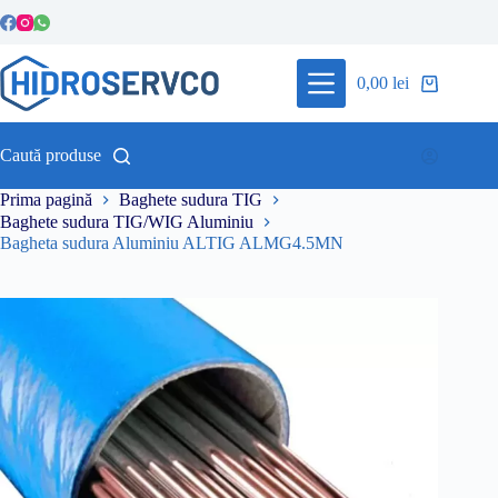
Sari
la
conținut
0,00
lei
Coș
de
cumpărături
Caută produse
Prima pagină
Baghete sudura TIG
Baghete sudura TIG/WIG Aluminiu
Bagheta sudura Aluminiu ALTIG ALMG4.5MN