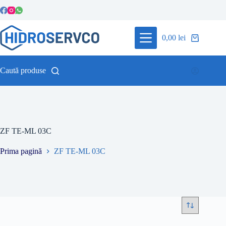
Sari
la
conținut
0,00
lei
Coș
de
cumpărături
Caută produse
ZF TE-ML 03C
Prima pagină
ZF TE-ML 03C