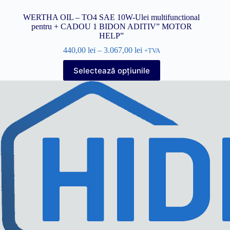
WERTHA OIL – TO4 SAE 10W-Ulei multifunctional
pentru + CADOU 1 BIDON ADITIV” MOTOR
HELP”
440,00
lei
–
3.067,00
lei
+TVA
Acest
Selectează opțiunile
produs
are
mai
multe
variații.
Opțiunile
pot
fi
alese
în
pagina
produsului.