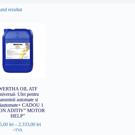
rul rezultat
WERTHA OIL ATF
niversal- Ulei pentru
ransmisii automate si
iautomate+ CADOU 1
ON ADITIV” MOTOR
HELP”
5,00
lei
–
2.333,00
lei
+TVA