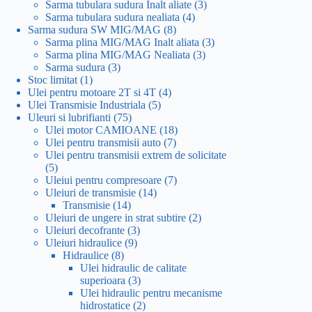
produse
3
Sarma tubulara sudura Inalt aliate
3
4
produse
Sarma tubulara sudura nealiata
4
8
produse
Sarma sudura SW MIG/MAG
8
produse
3
Sarma plina MIG/MAG Inalt aliata
3
3
produse
Sarma plina MIG/MAG Nealiata
3
3
produse
Sarma sudura
3
1
produse
Stoc limitat
1
produs
4
Ulei pentru motoare 2T si 4T
4
5
produse
Ulei Transmisie Industriala
5
75
produse
Uleuri si lubrifianti
75
de
18
Ulei motor CAMIOANE
18
produse
7
produse
Ulei pentru transmisii auto
7
produse
Ulei pentru transmisii extrem de solicitate
5
5
produse
7
Uleiui pentru compresoare
7
14
produse
Uleiuri de transmisie
14
14
produse
Transmisie
14
produse
2
Uleiuri de ungere in strat subtire
2
3
produse
Uleiuri decofrante
3
9
produse
Uleiuri hidraulice
9
8
produse
Hidraulice
8
produse
Ulei hidraulic de calitate
3
superioara
3
produse
Ulei hidraulic pentru mecanisme
2
hidrostatice
2