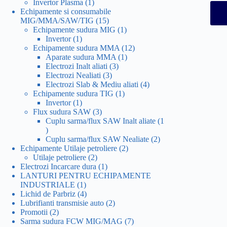
1
produs
Invertor Plasma
1
produs
Echipamente si consumabile
15
MIG/MMA/SAW/TIG
15
produse
1
Echipamente sudura MIG
1
1
produs
Invertor
1
produs
12
Echipamente sudura MMA
12
1
produse
Aparate sudura MMA
1
3
produs
Electrozi Inalt aliati
3
3
produse
Electrozi Nealiati
3
produse
4
Electrozi Slab & Mediu aliati
4
1
produse
Echipamente sudura TIG
1
1
produs
Invertor
1
produs
3
Flux sudura SAW
3
produse
Cuplu sarma/flux SAW Inalt aliate
1
1
produs
2
Cuplu sarma/flux SAW Nealiate
2
2
produse
Echipamente Utilaje petroliere
2
2
produse
Utilaje petroliere
2
produse
1
Electrozi Incarcare dura
1
produs
LANTURI PENTRU ECHIPAMENTE
1
INDUSTRIALE
1
produs
4
Lichid de Parbriz
4
produse
2
Lubrifianti transmisie auto
2
2
produse
Promotii
2
produse
7
Sarma sudura FCW MIG/MAG
7