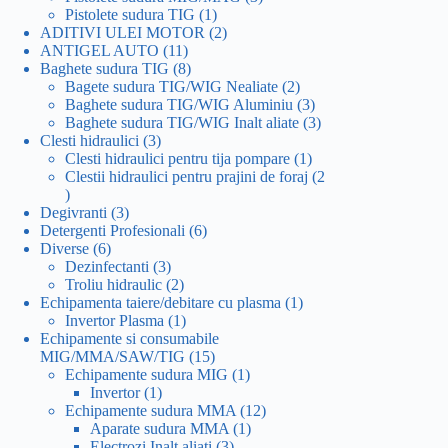
1
produse
Pistolete sudura TIG
1
produs
2
ADITIVI ULEI MOTOR
2
11
produse
ANTIGEL AUTO
11
produse
8
Baghete sudura TIG
8
produse
2
Bagete sudura TIG/WIG Nealiate
2
produse
3
Baghete sudura TIG/WIG Aluminiu
3
produse
3
Baghete sudura TIG/WIG Inalt aliate
3
3
produse
Clesti hidraulici
3
produse
1
Clesti hidraulici pentru tija pompare
1
produs
Clestii hidraulici pentru prajini de foraj
2
2
produse
3
Degivranti
3
produse
6
Detergenti Profesionali
6
6
produse
Diverse
6
produse
3
Dezinfectanti
3
produse
2
Troliu hidraulic
2
produse
1
Echipamenta taiere/debitare cu plasma
1
1
produs
Invertor Plasma
1
produs
Echipamente si consumabile
15
MIG/MMA/SAW/TIG
15
produse
1
Echipamente sudura MIG
1
1
produs
Invertor
1
produs
12
Echipamente sudura MMA
12
1
produse
Aparate sudura MMA
1
3
produs
Electrozi Inalt aliati
3