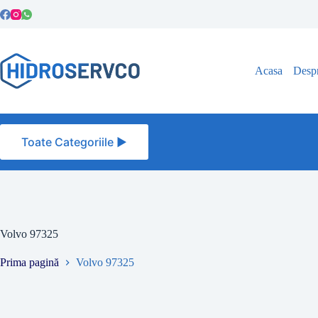
Sari
la
conținut
Acasa
Despr
Toate Categoriile ►
Volvo 97325
Prima pagină
Volvo 97325