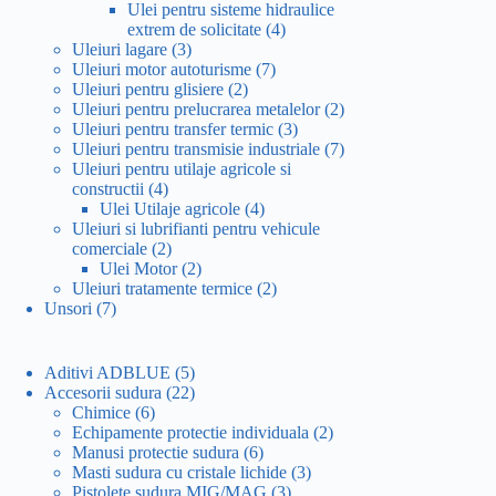
produse
Ulei pentru sisteme hidraulice
4
extrem de solicitate
4
3
produse
Uleiuri lagare
3
produse
7
Uleiuri motor autoturisme
7
2
produse
Uleiuri pentru glisiere
2
produse
2
Uleiuri pentru prelucrarea metalelor
2
3
produse
Uleiuri pentru transfer termic
3
produse
7
Uleiuri pentru transmisie industriale
7
produse
Uleiuri pentru utilaje agricole si
4
constructii
4
produse
4
Ulei Utilaje agricole
4
produse
Uleiuri si lubrifianti pentru vehicule
2
comerciale
2
produse
2
Ulei Motor
2
produse
2
Uleiuri tratamente termice
2
7
produse
Unsori
7
produse
5
Aditivi ADBLUE
5
produse
22
Accesorii sudura
22
6
de
Chimice
6
produse
produse
2
Echipamente protectie individuala
2
6
produse
Manusi protectie sudura
6
produse
3
Masti sudura cu cristale lichide
3
3
produse
Pistolete sudura MIG/MAG
3