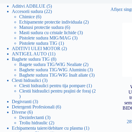
5
Aditivi ADBLUE
5
Afișez singu
produse
22
Accesorii sudura
22
6
de
Chimice
6
produse
produse
2
Echipamente protectie individuala
2
6
produse
Manusi protectie sudura
6
produse
3
Masti sudura cu cristale lichide
3
3
produse
Pistolete sudura MIG/MAG
3
1
produse
Pistolete sudura TIG
1
produs
2
ADITIVI ULEI MOTOR
2
11
produse
ANTIGEL AUTO
11
produse
8
Baghete sudura TIG
8
produse
2
Bagete sudura TIG/WIG Nealiate
2
produse
3
Baghete sudura TIG/WIG Aluminiu
3
produse
3
Baghete sudura TIG/WIG Inalt aliate
3
3
produse
Clesti hidraulici
3
produse
1
Clesti hidraulici pentru tija pompare
1
produs
Clestii hidraulici pentru prajini de foraj
2
U
2
t
produse
3
Degivranti
3
sem
produse
6
Detergenti Profesionali
6
BID
6
produse
Diverse
6
produse
3
Dezinfectanti
3
28
produse
2
Troliu hidraulic
2
produse
1
Echipamenta taiere/debitare cu plasma
1