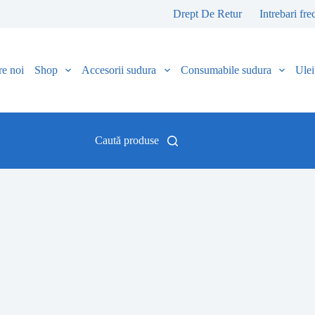
Drept De Retur
Intrebari fre
e noi
Shop
Accesorii sudura
Consumabile sudura
Uleiu
Caută produse