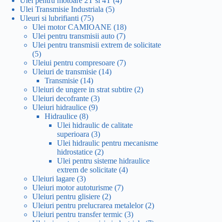
Ulei pentru motoare 2T si 4T
4
5
produse
Ulei Transmisie Industriala
5
75
produse
Uleuri si lubrifianti
75
de
18
Ulei motor CAMIOANE
18
produse
7
produse
Ulei pentru transmisii auto
7
produse
Ulei pentru transmisii extrem de solicitate
5
5
produse
7
Uleiui pentru compresoare
7
14
produse
Uleiuri de transmisie
14
14
produse
Transmisie
14
produse
2
Uleiuri de ungere in strat subtire
2
3
produse
Uleiuri decofrante
3
9
produse
Uleiuri hidraulice
9
8
produse
Hidraulice
8
produse
Ulei hidraulic de calitate
3
superioara
3
produse
Ulei hidraulic pentru mecanisme
2
hidrostatice
2
produse
Ulei pentru sisteme hidraulice
4
extrem de solicitate
4
3
produse
Uleiuri lagare
3
produse
7
Uleiuri motor autoturisme
7
2
produse
Uleiuri pentru glisiere
2
produse
2
Uleiuri pentru prelucrarea metalelor
2
3
produse
Uleiuri pentru transfer termic
3