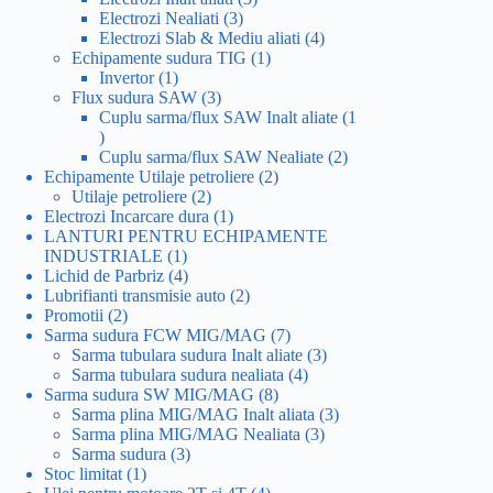
3
produse
Electrozi Nealiati
3
produse
4
Electrozi Slab & Mediu aliati
4
1
produse
Echipamente sudura TIG
1
1
produs
Invertor
1
produs
3
Flux sudura SAW
3
produse
Cuplu sarma/flux SAW Inalt aliate
1
1
produs
2
Cuplu sarma/flux SAW Nealiate
2
2
produse
Echipamente Utilaje petroliere
2
2
produse
Utilaje petroliere
2
produse
1
Electrozi Incarcare dura
1
produs
LANTURI PENTRU ECHIPAMENTE
1
INDUSTRIALE
1
produs
4
Lichid de Parbriz
4
produse
2
Lubrifianti transmisie auto
2
2
produse
Promotii
2
produse
7
Sarma sudura FCW MIG/MAG
7
produse
3
Sarma tubulara sudura Inalt aliate
3
4
produse
Sarma tubulara sudura nealiata
4
8
produse
Sarma sudura SW MIG/MAG
8
produse
3
Sarma plina MIG/MAG Inalt aliata
3
3
produse
Sarma plina MIG/MAG Nealiata
3
3
produse
Sarma sudura
3
1
produse
Stoc limitat
1
produs
4