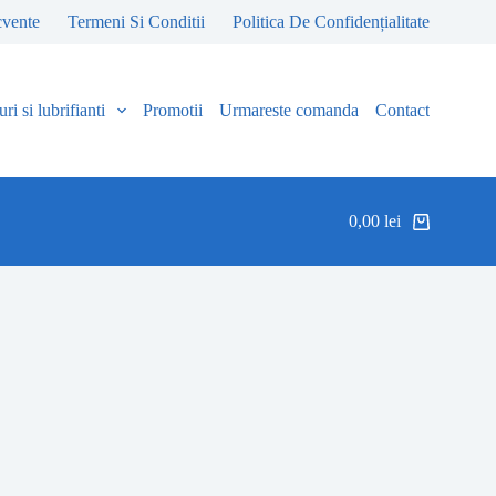
cvente
Termeni Si Conditii
Politica De Confidențialitate
ri si lubrifianti
Promotii
Urmareste comanda
Contact
0,00
lei
Coș
de
cumpărături