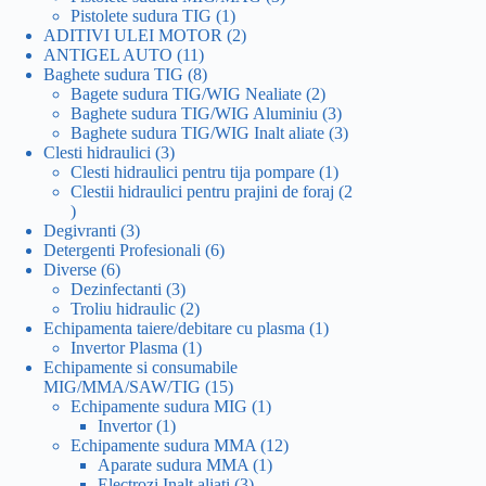
1
produse
Pistolete sudura TIG
1
produs
2
ADITIVI ULEI MOTOR
2
11
produse
ANTIGEL AUTO
11
produse
8
Baghete sudura TIG
8
produse
2
Bagete sudura TIG/WIG Nealiate
2
produse
3
Baghete sudura TIG/WIG Aluminiu
3
produse
3
Baghete sudura TIG/WIG Inalt aliate
3
3
produse
Clesti hidraulici
3
produse
1
Clesti hidraulici pentru tija pompare
1
produs
Clestii hidraulici pentru prajini de foraj
2
2
produse
3
Degivranti
3
produse
6
Detergenti Profesionali
6
6
produse
Diverse
6
produse
3
Dezinfectanti
3
produse
2
Troliu hidraulic
2
produse
1
Echipamenta taiere/debitare cu plasma
1
1
produs
Invertor Plasma
1
produs
Echipamente si consumabile
15
MIG/MMA/SAW/TIG
15
produse
1
Echipamente sudura MIG
1
1
produs
Invertor
1
produs
12
Echipamente sudura MMA
12
1
produse
Aparate sudura MMA
1
3
produs
Electrozi Inalt aliati
3