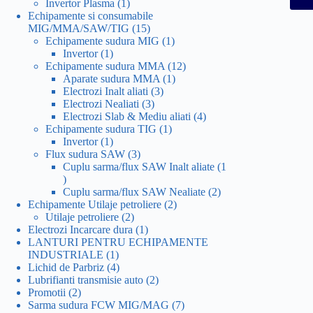
1
produs
Invertor Plasma
1
produs
Echipamente si consumabile
15
MIG/MMA/SAW/TIG
15
produse
1
Echipamente sudura MIG
1
1
produs
Invertor
1
produs
12
Echipamente sudura MMA
12
1
produse
Aparate sudura MMA
1
3
produs
Electrozi Inalt aliati
3
3
produse
Electrozi Nealiati
3
produse
4
Electrozi Slab & Mediu aliati
4
1
produse
Echipamente sudura TIG
1
1
produs
Invertor
1
produs
3
Flux sudura SAW
3
produse
Cuplu sarma/flux SAW Inalt aliate
1
1
produs
2
Cuplu sarma/flux SAW Nealiate
2
2
produse
Echipamente Utilaje petroliere
2
2
produse
Utilaje petroliere
2
produse
1
Electrozi Incarcare dura
1
produs
LANTURI PENTRU ECHIPAMENTE
1
INDUSTRIALE
1
produs
4
Lichid de Parbriz
4
produse
2
Lubrifianti transmisie auto
2
2
produse
Promotii
2
produse
7
Sarma sudura FCW MIG/MAG
7