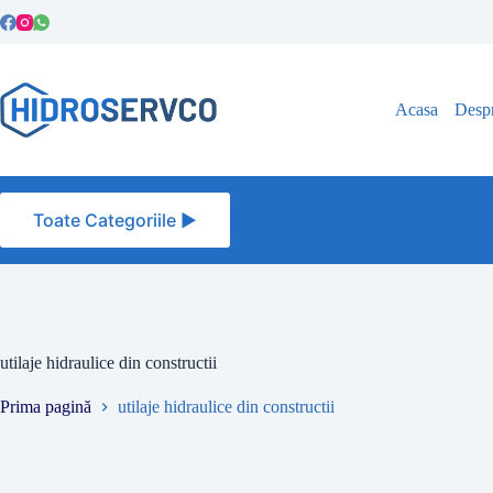
Sari
la
conținut
Acasa
Despr
Toate Categoriile ►
utilaje hidraulice din constructii
Prima pagină
utilaje hidraulice din constructii