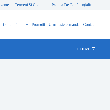
cvente
Termeni Si Conditii
Politica De Confidențialitate
ri si lubrifianti
Promotii
Urmareste comanda
Contact
0,00
lei
Coș
de
cumpărături