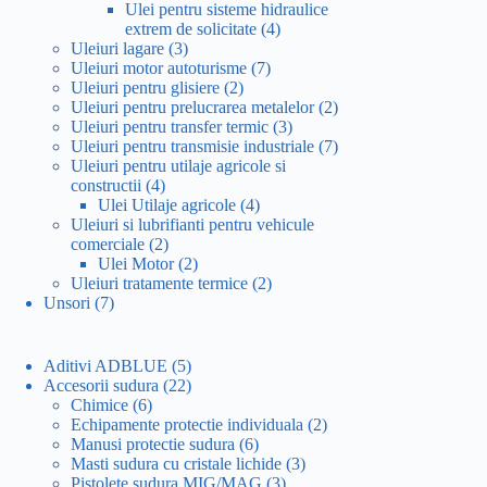
produse
Ulei pentru sisteme hidraulice
4
extrem de solicitate
4
3
produse
Uleiuri lagare
3
produse
7
Uleiuri motor autoturisme
7
2
produse
Uleiuri pentru glisiere
2
produse
2
Uleiuri pentru prelucrarea metalelor
2
3
produse
Uleiuri pentru transfer termic
3
produse
7
Uleiuri pentru transmisie industriale
7
produse
Uleiuri pentru utilaje agricole si
4
constructii
4
produse
4
Ulei Utilaje agricole
4
produse
Uleiuri si lubrifianti pentru vehicule
2
comerciale
2
produse
2
Ulei Motor
2
produse
2
Uleiuri tratamente termice
2
7
produse
Unsori
7
produse
5
Aditivi ADBLUE
5
produse
22
Accesorii sudura
22
6
de
Chimice
6
produse
produse
2
Echipamente protectie individuala
2
6
produse
Manusi protectie sudura
6
produse
3
Masti sudura cu cristale lichide
3
3
produse
Pistolete sudura MIG/MAG
3