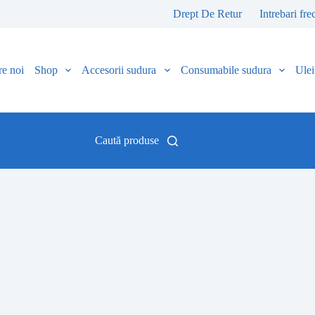
Drept De Retur
Intrebari fre
e noi
Shop
Accesorii sudura
Consumabile sudura
Uleiu
Caută produse