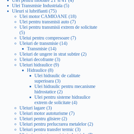
Ulei pentru motoare 2T si 4T
4
5
produse
Ulei Transmisie Industriala
5
75
produse
Uleuri si lubrifianti
75
de
18
Ulei motor CAMIOANE
18
produse
7
produse
Ulei pentru transmisii auto
7
produse
Ulei pentru transmisii extrem de solicitate
5
5
produse
7
Uleiui pentru compresoare
7
14
produse
Uleiuri de transmisie
14
14
produse
Transmisie
14
produse
2
Uleiuri de ungere in strat subtire
2
3
produse
Uleiuri decofrante
3
9
produse
Uleiuri hidraulice
9
8
produse
Hidraulice
8
produse
Ulei hidraulic de calitate
3
superioara
3
produse
Ulei hidraulic pentru mecanisme
2
hidrostatice
2
produse
Ulei pentru sisteme hidraulice
4
extrem de solicitate
4
3
produse
Uleiuri lagare
3
produse
7
Uleiuri motor autoturisme
7
2
produse
Uleiuri pentru glisiere
2
produse
2
Uleiuri pentru prelucrarea metalelor
2
3
produse
Uleiuri pentru transfer termic
3