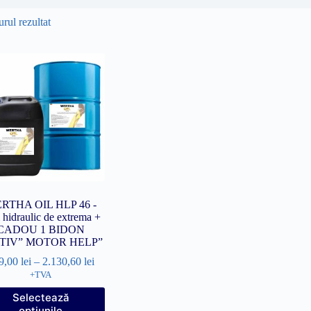
rul rezultat
RTHA OIL HLP 46 -
 hidraulic de extrema +
CADOU 1 BIDON
TIV” MOTOR HELP”
9,00
lei
–
2.130,60
lei
+TVA
Acest
Selectează
produs
opțiunile