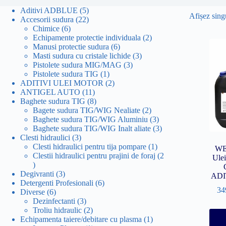
5
Aditivi ADBLUE
5
Afișez singu
produse
22
Accesorii sudura
22
6
de
Chimice
6
produse
produse
2
Echipamente protectie individuala
2
6
produse
Manusi protectie sudura
6
produse
3
Masti sudura cu cristale lichide
3
3
produse
Pistolete sudura MIG/MAG
3
1
produse
Pistolete sudura TIG
1
produs
2
ADITIVI ULEI MOTOR
2
11
produse
ANTIGEL AUTO
11
produse
8
Baghete sudura TIG
8
produse
2
Bagete sudura TIG/WIG Nealiate
2
produse
3
Baghete sudura TIG/WIG Aluminiu
3
produse
3
Baghete sudura TIG/WIG Inalt aliate
3
3
produse
Clesti hidraulici
3
produse
1
Clesti hidraulici pentru tija pompare
1
WE
produs
Clestii hidraulici pentru prajini de foraj
2
Ulei
2
produse
3
Degivranti
3
ADI
produse
6
Detergenti Profesionali
6
34
6
produse
Diverse
6
produse
3
Dezinfectanti
3
produse
2
Troliu hidraulic
2
produse
1
Echipamenta taiere/debitare cu plasma
1