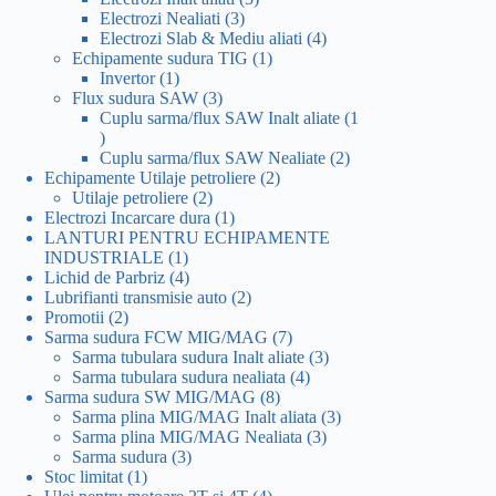
3
produse
Electrozi Nealiati
3
produse
4
Electrozi Slab & Mediu aliati
4
1
produse
Echipamente sudura TIG
1
1
produs
Invertor
1
produs
3
Flux sudura SAW
3
produse
Cuplu sarma/flux SAW Inalt aliate
1
1
produs
2
Cuplu sarma/flux SAW Nealiate
2
2
produse
Echipamente Utilaje petroliere
2
2
produse
Utilaje petroliere
2
produse
1
Electrozi Incarcare dura
1
produs
LANTURI PENTRU ECHIPAMENTE
1
INDUSTRIALE
1
produs
4
Lichid de Parbriz
4
produse
2
Lubrifianti transmisie auto
2
2
produse
Promotii
2
produse
7
Sarma sudura FCW MIG/MAG
7
produse
3
Sarma tubulara sudura Inalt aliate
3
4
produse
Sarma tubulara sudura nealiata
4
8
produse
Sarma sudura SW MIG/MAG
8
produse
3
Sarma plina MIG/MAG Inalt aliata
3
3
produse
Sarma plina MIG/MAG Nealiata
3
3
produse
Sarma sudura
3
1
produse
Stoc limitat
1
produs
4