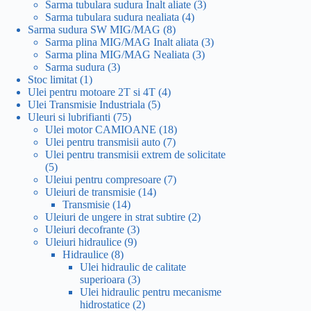
produse
3
Sarma tubulara sudura Inalt aliate
3
4
produse
Sarma tubulara sudura nealiata
4
8
produse
Sarma sudura SW MIG/MAG
8
produse
3
Sarma plina MIG/MAG Inalt aliata
3
3
produse
Sarma plina MIG/MAG Nealiata
3
3
produse
Sarma sudura
3
1
produse
Stoc limitat
1
produs
4
Ulei pentru motoare 2T si 4T
4
5
produse
Ulei Transmisie Industriala
5
75
produse
Uleuri si lubrifianti
75
de
18
Ulei motor CAMIOANE
18
produse
7
produse
Ulei pentru transmisii auto
7
produse
Ulei pentru transmisii extrem de solicitate
5
5
produse
7
Uleiui pentru compresoare
7
14
produse
Uleiuri de transmisie
14
14
produse
Transmisie
14
produse
2
Uleiuri de ungere in strat subtire
2
3
produse
Uleiuri decofrante
3
9
produse
Uleiuri hidraulice
9
8
produse
Hidraulice
8
produse
Ulei hidraulic de calitate
3
superioara
3
produse
Ulei hidraulic pentru mecanisme
2
hidrostatice
2