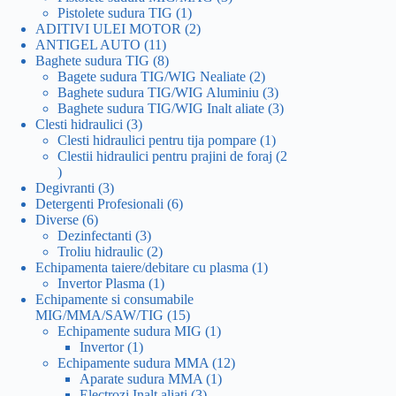
1
produse
Pistolete sudura TIG
1
produs
2
ADITIVI ULEI MOTOR
2
11
produse
ANTIGEL AUTO
11
produse
8
Baghete sudura TIG
8
produse
2
Bagete sudura TIG/WIG Nealiate
2
produse
3
Baghete sudura TIG/WIG Aluminiu
3
produse
3
Baghete sudura TIG/WIG Inalt aliate
3
3
produse
Clesti hidraulici
3
produse
1
Clesti hidraulici pentru tija pompare
1
produs
Clestii hidraulici pentru prajini de foraj
2
2
produse
3
Degivranti
3
produse
6
Detergenti Profesionali
6
6
produse
Diverse
6
produse
3
Dezinfectanti
3
produse
2
Troliu hidraulic
2
produse
1
Echipamenta taiere/debitare cu plasma
1
1
produs
Invertor Plasma
1
produs
Echipamente si consumabile
15
MIG/MMA/SAW/TIG
15
produse
1
Echipamente sudura MIG
1
1
produs
Invertor
1
produs
12
Echipamente sudura MMA
12
1
produse
Aparate sudura MMA
1
3
produs
Electrozi Inalt aliati
3