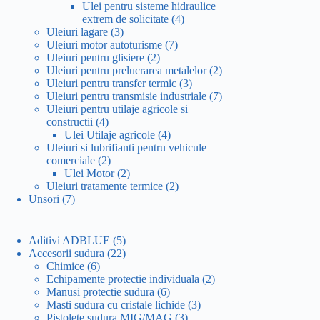
produse
Ulei pentru sisteme hidraulice
4
extrem de solicitate
4
3
produse
Uleiuri lagare
3
produse
7
Uleiuri motor autoturisme
7
2
produse
Uleiuri pentru glisiere
2
produse
2
Uleiuri pentru prelucrarea metalelor
2
3
produse
Uleiuri pentru transfer termic
3
produse
7
Uleiuri pentru transmisie industriale
7
produse
Uleiuri pentru utilaje agricole si
4
constructii
4
produse
4
Ulei Utilaje agricole
4
produse
Uleiuri si lubrifianti pentru vehicule
2
comerciale
2
produse
2
Ulei Motor
2
produse
2
Uleiuri tratamente termice
2
7
produse
Unsori
7
produse
5
Aditivi ADBLUE
5
produse
22
Accesorii sudura
22
6
de
Chimice
6
produse
produse
2
Echipamente protectie individuala
2
6
produse
Manusi protectie sudura
6
produse
3
Masti sudura cu cristale lichide
3
3
produse
Pistolete sudura MIG/MAG
3