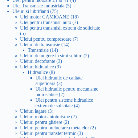
Ulei pentru motoare 2T si 4T
4
5
produse
Ulei Transmisie Industriala
5
75
produse
Uleuri si lubrifianti
75
de
18
Ulei motor CAMIOANE
18
produse
7
produse
Ulei pentru transmisii auto
7
produse
Ulei pentru transmisii extrem de solicitate
5
5
produse
7
Uleiui pentru compresoare
7
14
produse
Uleiuri de transmisie
14
14
produse
Transmisie
14
produse
2
Uleiuri de ungere in strat subtire
2
3
produse
Uleiuri decofrante
3
9
produse
Uleiuri hidraulice
9
8
produse
Hidraulice
8
produse
Ulei hidraulic de calitate
3
superioara
3
produse
Ulei hidraulic pentru mecanisme
2
hidrostatice
2
produse
Ulei pentru sisteme hidraulice
4
extrem de solicitate
4
3
produse
Uleiuri lagare
3
produse
7
Uleiuri motor autoturisme
7
2
produse
Uleiuri pentru glisiere
2
produse
2
Uleiuri pentru prelucrarea metalelor
2
3
produse
Uleiuri pentru transfer termic
3