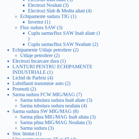
3
produse
Electrozi Nealiati
3
produse
4
Electrozi Slab & Mediu aliati
4
1
produse
Echipamente sudura TIG
1
1
produs
Invertor
1
produs
3
Flux sudura SAW
3
produse
Cuplu sarma/flux SAW Inalt aliate
1
1
produs
2
Cuplu sarma/flux SAW Nealiate
2
2
produse
Echipamente Utilaje petroliere
2
2
produse
Utilaje petroliere
2
produse
1
Electrozi Incarcare dura
1
produs
LANTURI PENTRU ECHIPAMENTE
1
INDUSTRIALE
1
produs
4
Lichid de Parbriz
4
produse
2
Lubrifianti transmisie auto
2
2
produse
Promotii
2
produse
7
Sarma sudura FCW MIG/MAG
7
produse
3
Sarma tubulara sudura Inalt aliate
3
4
produse
Sarma tubulara sudura nealiata
4
8
produse
Sarma sudura SW MIG/MAG
8
produse
3
Sarma plina MIG/MAG Inalt aliata
3
3
produse
Sarma plina MIG/MAG Nealiata
3
3
produse
Sarma sudura
3
1
produse
Stoc limitat
1
produs
4