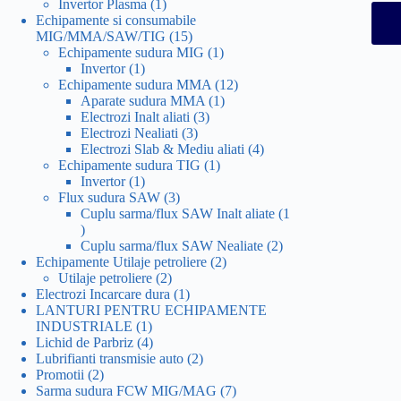
1
produs
Invertor Plasma
1
produs
Echipamente si consumabile
15
MIG/MMA/SAW/TIG
15
produse
1
Echipamente sudura MIG
1
1
produs
Invertor
1
produs
12
Echipamente sudura MMA
12
1
produse
Aparate sudura MMA
1
3
produs
Electrozi Inalt aliati
3
3
produse
Electrozi Nealiati
3
produse
4
Electrozi Slab & Mediu aliati
4
1
produse
Echipamente sudura TIG
1
1
produs
Invertor
1
produs
3
Flux sudura SAW
3
produse
Cuplu sarma/flux SAW Inalt aliate
1
1
produs
2
Cuplu sarma/flux SAW Nealiate
2
2
produse
Echipamente Utilaje petroliere
2
2
produse
Utilaje petroliere
2
produse
1
Electrozi Incarcare dura
1
produs
LANTURI PENTRU ECHIPAMENTE
1
INDUSTRIALE
1
produs
4
Lichid de Parbriz
4
produse
2
Lubrifianti transmisie auto
2
2
produse
Promotii
2
produse
7
Sarma sudura FCW MIG/MAG
7