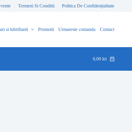
cvente
Termeni Si Conditii
Politica De Confidențialitate
ri si lubrifianti
Promotii
Urmareste comanda
Contact
0,00
lei
Coș
de
cumpărături