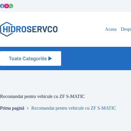
Sari
la
conținut
Acasa
Despr
Toate Categoriile ►
Recomandat pentru vehicule cu ZF S-MATIC
Prima pagină
Recomandat pentru vehicule cu ZF S-MATIC