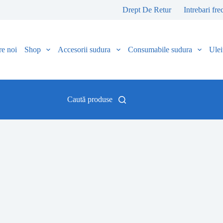
Drept De Retur
Intrebari fre
e noi
Shop
Accesorii sudura
Consumabile sudura
Uleiu
Caută produse