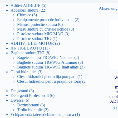
5
Aditivi ADBLUE
5
Afișez singu
produse
22
Accesorii sudura
22
6
de
Chimice
6
produse
produse
2
Echipamente protectie individuala
2
6
produse
Manusi protectie sudura
6
produse
3
Masti sudura cu cristale lichide
3
3
produse
Pistolete sudura MIG/MAG
3
1
produse
Pistolete sudura TIG
1
produs
2
ADITIVI ULEI MOTOR
2
11
produse
ANTIGEL AUTO
11
produse
8
Baghete sudura TIG
8
produse
2
Bagete sudura TIG/WIG Nealiate
2
produse
3
Baghete sudura TIG/WIG Aluminiu
3
produse
3
Baghete sudura TIG/WIG Inalt aliate
3
3
produse
Clesti hidraulici
3
produse
1
Clesti hidraulici pentru tija pompare
1
W
produs
Clestii hidraulici pentru prajini de foraj
2
2
m
produse
3
Degivranti
3
t
produse
6
Detergenti Profesionali
6
mob
6
produse
Diverse
6
ADI
produse
3
Dezinfectanti
3
37
produse
2
Troliu hidraulic
2
produse
1
Echipamenta taiere/debitare cu plasma
1