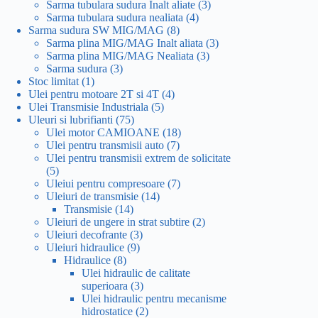
produse
3
Sarma tubulara sudura Inalt aliate
3
4
produse
Sarma tubulara sudura nealiata
4
8
produse
Sarma sudura SW MIG/MAG
8
produse
3
Sarma plina MIG/MAG Inalt aliata
3
3
produse
Sarma plina MIG/MAG Nealiata
3
3
produse
Sarma sudura
3
1
produse
Stoc limitat
1
produs
4
Ulei pentru motoare 2T si 4T
4
5
produse
Ulei Transmisie Industriala
5
75
produse
Uleuri si lubrifianti
75
de
18
Ulei motor CAMIOANE
18
produse
7
produse
Ulei pentru transmisii auto
7
produse
Ulei pentru transmisii extrem de solicitate
5
5
produse
7
Uleiui pentru compresoare
7
14
produse
Uleiuri de transmisie
14
14
produse
Transmisie
14
produse
2
Uleiuri de ungere in strat subtire
2
3
produse
Uleiuri decofrante
3
9
produse
Uleiuri hidraulice
9
8
produse
Hidraulice
8
produse
Ulei hidraulic de calitate
3
superioara
3
produse
Ulei hidraulic pentru mecanisme
2
hidrostatice
2