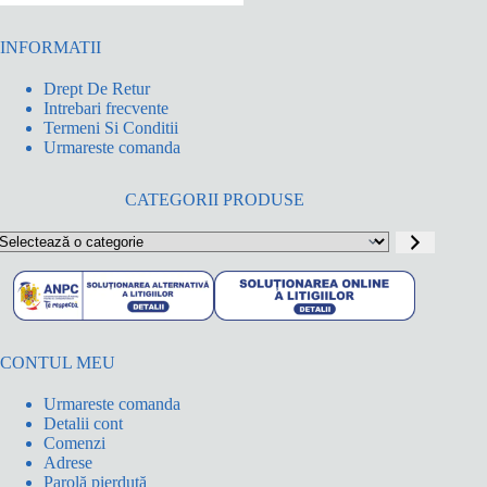
INFORMATII
Drept De Retur
Intrebari frecvente
Termeni Si Conditii
Urmareste comanda
CATEGORII PRODUSE
electează
o
ategorie
CONTUL MEU
Urmareste comanda
Detalii cont
Comenzi
Adrese
Parolă pierdută