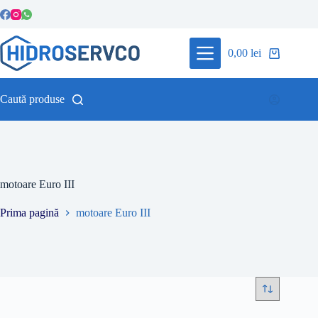
Sari
la
conținut
0,00
lei
Coș
de
cumpărături
Caută produse
motoare Euro III
Prima pagină
motoare Euro III