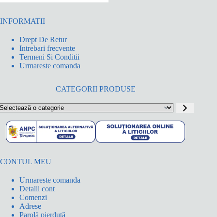
INFORMATII
Drept De Retur
Intrebari frecvente
Termeni Si Conditii
Urmareste comanda
CATEGORII PRODUSE
electează
o
ategorie
CONTUL MEU
Urmareste comanda
Detalii cont
Comenzi
Adrese
Parolă pierdută