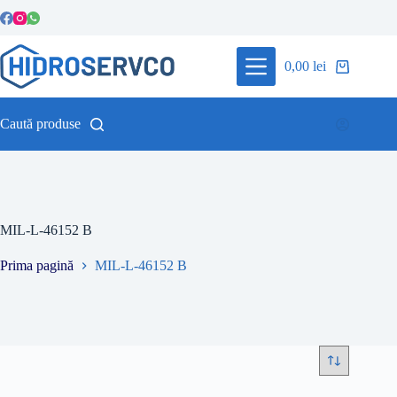
Sari
la
conținut
0,00
lei
Coș
de
cumpărături
Caută produse
MIL-L-46152 B
Prima pagină
MIL-L-46152 B