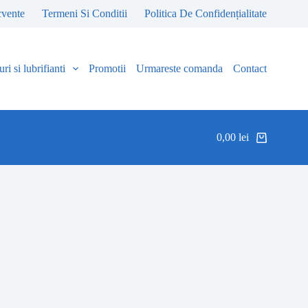
cvente
Termeni Si Conditii
Politica De Confidențialitate
ri si lubrifianti
Promotii
Urmareste comanda
Contact
0,00
lei
Coș
de
cumpărături