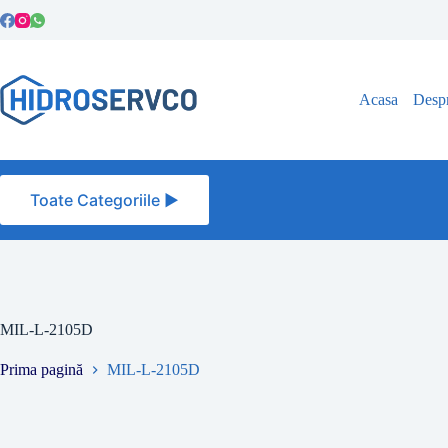
Sari
la
conținut
Acasa
Despr
Toate Categoriile ►
MIL-L-2105D
Prima pagină
MIL-L-2105D