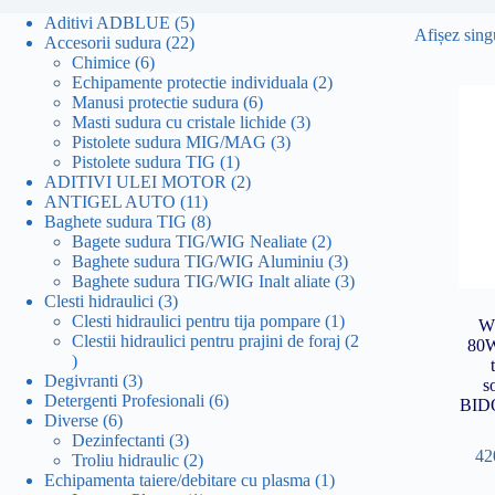
5
Aditivi ADBLUE
5
Afișez singu
produse
22
Accesorii sudura
22
6
de
Chimice
6
produse
produse
2
Echipamente protectie individuala
2
6
produse
Manusi protectie sudura
6
produse
3
Masti sudura cu cristale lichide
3
3
produse
Pistolete sudura MIG/MAG
3
1
produse
Pistolete sudura TIG
1
produs
2
ADITIVI ULEI MOTOR
2
11
produse
ANTIGEL AUTO
11
produse
8
Baghete sudura TIG
8
produse
2
Bagete sudura TIG/WIG Nealiate
2
produse
3
Baghete sudura TIG/WIG Aluminiu
3
produse
3
Baghete sudura TIG/WIG Inalt aliate
3
3
produse
Clesti hidraulici
3
produse
1
Clesti hidraulici pentru tija pompare
1
W
produs
Clestii hidraulici pentru prajini de foraj
2
80W
2
produse
3
Degivranti
3
s
produse
6
Detergenti Profesionali
6
BID
6
produse
Diverse
6
produse
3
Dezinfectanti
3
42
produse
2
Troliu hidraulic
2
produse
1
Echipamenta taiere/debitare cu plasma
1