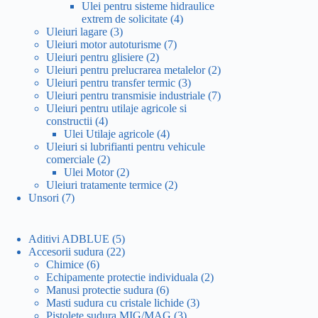
produse
Ulei pentru sisteme hidraulice
4
extrem de solicitate
4
3
produse
Uleiuri lagare
3
produse
7
Uleiuri motor autoturisme
7
2
produse
Uleiuri pentru glisiere
2
produse
2
Uleiuri pentru prelucrarea metalelor
2
3
produse
Uleiuri pentru transfer termic
3
produse
7
Uleiuri pentru transmisie industriale
7
produse
Uleiuri pentru utilaje agricole si
4
constructii
4
produse
4
Ulei Utilaje agricole
4
produse
Uleiuri si lubrifianti pentru vehicule
2
comerciale
2
produse
2
Ulei Motor
2
produse
2
Uleiuri tratamente termice
2
7
produse
Unsori
7
produse
5
Aditivi ADBLUE
5
produse
22
Accesorii sudura
22
6
de
Chimice
6
produse
produse
2
Echipamente protectie individuala
2
6
produse
Manusi protectie sudura
6
produse
3
Masti sudura cu cristale lichide
3
3
produse
Pistolete sudura MIG/MAG
3