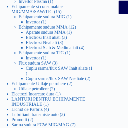
1
produs
Invertor Plasma
1
produs
Echipamente si consumabile
15
MIG/MMA/SAW/TIG
15
produse
1
Echipamente sudura MIG
1
1
produs
Invertor
1
produs
12
Echipamente sudura MMA
12
1
produse
Aparate sudura MMA
1
3
produs
Electrozi Inalt aliati
3
3
produse
Electrozi Nealiati
3
produse
4
Electrozi Slab & Mediu aliati
4
1
produse
Echipamente sudura TIG
1
1
produs
Invertor
1
produs
3
Flux sudura SAW
3
produse
Cuplu sarma/flux SAW Inalt aliate
1
1
produs
2
Cuplu sarma/flux SAW Nealiate
2
2
produse
Echipamente Utilaje petroliere
2
2
produse
Utilaje petroliere
2
produse
1
Electrozi Incarcare dura
1
produs
LANTURI PENTRU ECHIPAMENTE
1
INDUSTRIALE
1
produs
4
Lichid de Parbriz
4
produse
2
Lubrifianti transmisie auto
2
2
produse
Promotii
2
produse
7
Sarma sudura FCW MIG/MAG
7