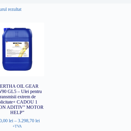
rul rezultat
ERTHA OIL GEAR
90 GL5 – Ulei pentru
transmisii extrem de
olicitate+ CADOU 1
ON ADITIV” MOTOR
HELP”
0,00
lei
–
3.298,70
lei
+TVA