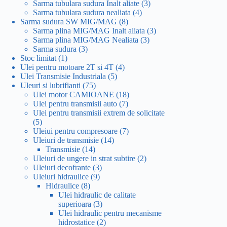
produse
3
Sarma tubulara sudura Inalt aliate
3
4
produse
Sarma tubulara sudura nealiata
4
8
produse
Sarma sudura SW MIG/MAG
8
produse
3
Sarma plina MIG/MAG Inalt aliata
3
3
produse
Sarma plina MIG/MAG Nealiata
3
3
produse
Sarma sudura
3
1
produse
Stoc limitat
1
produs
4
Ulei pentru motoare 2T si 4T
4
5
produse
Ulei Transmisie Industriala
5
75
produse
Uleuri si lubrifianti
75
de
18
Ulei motor CAMIOANE
18
produse
7
produse
Ulei pentru transmisii auto
7
produse
Ulei pentru transmisii extrem de solicitate
5
5
produse
7
Uleiui pentru compresoare
7
14
produse
Uleiuri de transmisie
14
14
produse
Transmisie
14
produse
2
Uleiuri de ungere in strat subtire
2
3
produse
Uleiuri decofrante
3
9
produse
Uleiuri hidraulice
9
8
produse
Hidraulice
8
produse
Ulei hidraulic de calitate
3
superioara
3
produse
Ulei hidraulic pentru mecanisme
2
hidrostatice
2