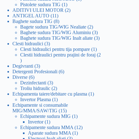
1
produse
Pistolete sudura TIG
1
produs
2
ADITIVI ULEI MOTOR
2
11
produse
ANTIGEL AUTO
11
produse
8
Baghete sudura TIG
8
produse
2
Bagete sudura TIG/WIG Nealiate
2
produse
3
Baghete sudura TIG/WIG Aluminiu
3
produse
3
Baghete sudura TIG/WIG Inalt aliate
3
3
produse
Clesti hidraulici
3
produse
1
Clesti hidraulici pentru tija pompare
1
produs
Clestii hidraulici pentru prajini de foraj
2
2
produse
3
Degivranti
3
produse
6
Detergenti Profesionali
6
6
produse
Diverse
6
produse
3
Dezinfectanti
3
produse
2
Troliu hidraulic
2
produse
1
Echipamenta taiere/debitare cu plasma
1
1
produs
Invertor Plasma
1
produs
Echipamente si consumabile
15
MIG/MMA/SAW/TIG
15
produse
1
Echipamente sudura MIG
1
1
produs
Invertor
1
produs
12
Echipamente sudura MMA
12
1
produse
Aparate sudura MMA
1
3
produs
Electrozi Inalt aliati
3