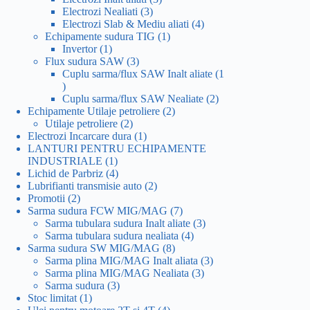
3
produse
Electrozi Nealiati
3
produse
4
Electrozi Slab & Mediu aliati
4
1
produse
Echipamente sudura TIG
1
1
produs
Invertor
1
produs
3
Flux sudura SAW
3
produse
Cuplu sarma/flux SAW Inalt aliate
1
1
produs
2
Cuplu sarma/flux SAW Nealiate
2
2
produse
Echipamente Utilaje petroliere
2
2
produse
Utilaje petroliere
2
produse
1
Electrozi Incarcare dura
1
produs
LANTURI PENTRU ECHIPAMENTE
1
INDUSTRIALE
1
produs
4
Lichid de Parbriz
4
produse
2
Lubrifianti transmisie auto
2
2
produse
Promotii
2
produse
7
Sarma sudura FCW MIG/MAG
7
produse
3
Sarma tubulara sudura Inalt aliate
3
4
produse
Sarma tubulara sudura nealiata
4
8
produse
Sarma sudura SW MIG/MAG
8
produse
3
Sarma plina MIG/MAG Inalt aliata
3
3
produse
Sarma plina MIG/MAG Nealiata
3
3
produse
Sarma sudura
3
1
produse
Stoc limitat
1
produs
4