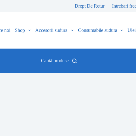
Drept De Retur
Intrebari fre
e noi
Shop
Accesorii sudura
Consumabile sudura
Uleiu
Caută produse