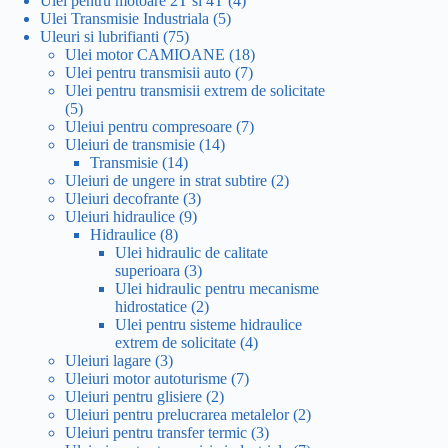
Ulei pentru motoare 2T si 4T
4
5
produse
Ulei Transmisie Industriala
5
75
produse
Uleuri si lubrifianti
75
de
18
Ulei motor CAMIOANE
18
produse
7
produse
Ulei pentru transmisii auto
7
produse
Ulei pentru transmisii extrem de solicitate
5
5
produse
7
Uleiui pentru compresoare
7
14
produse
Uleiuri de transmisie
14
14
produse
Transmisie
14
produse
2
Uleiuri de ungere in strat subtire
2
3
produse
Uleiuri decofrante
3
9
produse
Uleiuri hidraulice
9
8
produse
Hidraulice
8
produse
Ulei hidraulic de calitate
3
superioara
3
produse
Ulei hidraulic pentru mecanisme
2
hidrostatice
2
produse
Ulei pentru sisteme hidraulice
4
extrem de solicitate
4
3
produse
Uleiuri lagare
3
produse
7
Uleiuri motor autoturisme
7
2
produse
Uleiuri pentru glisiere
2
produse
2
Uleiuri pentru prelucrarea metalelor
2
3
produse
Uleiuri pentru transfer termic
3