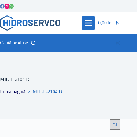
Sari
la
conținut
0,00
lei
Coș
de
cumpărături
Caută produse
MIL-L-2104 D
Prima pagină
MIL-L-2104 D