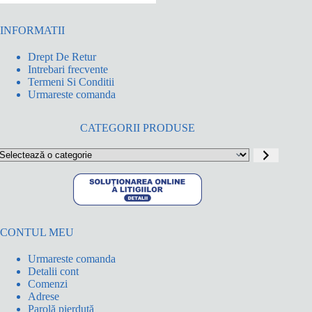
INFORMATII
Drept De Retur
Intrebari frecvente
Termeni Si Conditii
Urmareste comanda
CATEGORII PRODUSE
electează
o
ategorie
CONTUL MEU
Urmareste comanda
Detalii cont
Comenzi
Adrese
Parolă pierdută