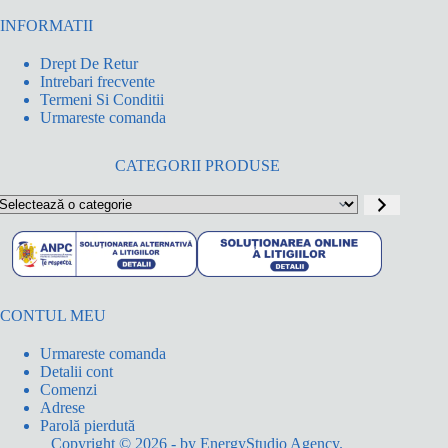
INFORMATII
Drept De Retur
Intrebari frecvente
Termeni Si Conditii
Urmareste comanda
CATEGORII PRODUSE
electează
o
ategorie
CONTUL MEU
Urmareste comanda
Detalii cont
Comenzi
Adrese
Parolă pierdută
Copyright © 2026 - by
EnergyStudio Agency
.