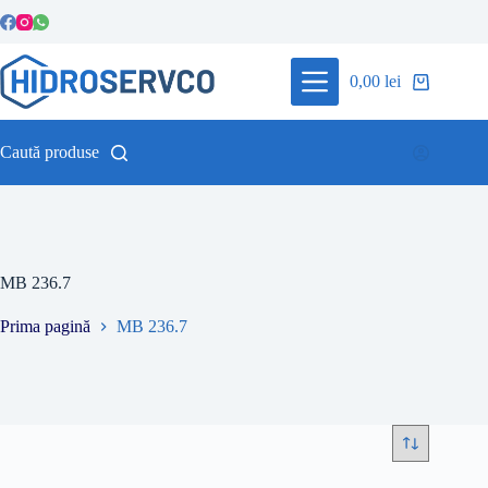
Sari
la
conținut
0,00
lei
Coș
de
cumpărături
Caută produse
MB 236.7
Prima pagină
MB 236.7