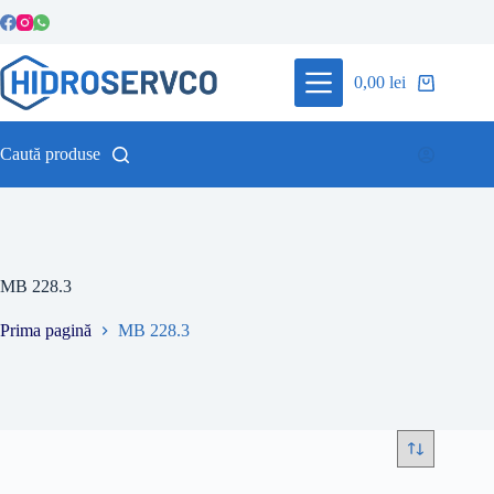
Sari
la
conținut
0,00
lei
Coș
de
cumpărături
Caută produse
MB 228.3
Prima pagină
MB 228.3