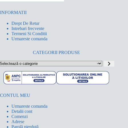
INFORMATII
Drept De Retur
Intrebari frecvente
Termeni Si Conditii
Urmareste comanda
CATEGORII PRODUSE
electează
o
ategorie
CONTUL MEU
Urmareste comanda
Detalii cont
Comenzi
Adrese
Parolă pierdută