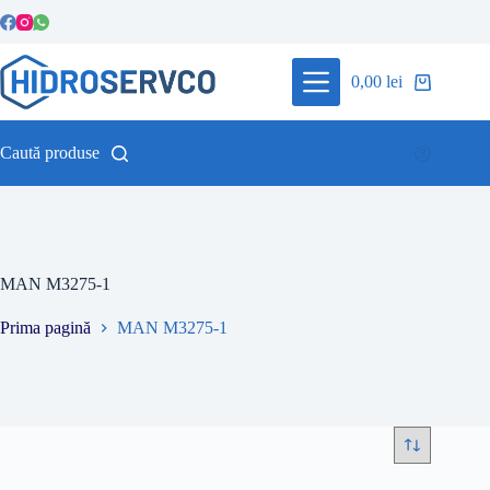
Sari
la
conținut
0,00
lei
Coș
de
cumpărături
Caută produse
MAN M3275-1
Prima pagină
MAN M3275-1