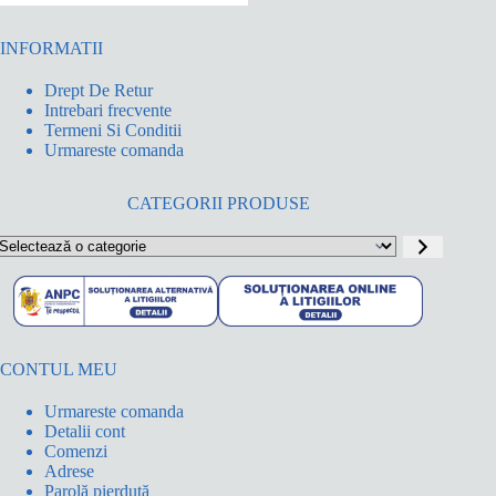
INFORMATII
Drept De Retur
Intrebari frecvente
Termeni Si Conditii
Urmareste comanda
CATEGORII PRODUSE
electează
o
ategorie
CONTUL MEU
Urmareste comanda
Detalii cont
Comenzi
Adrese
Parolă pierdută