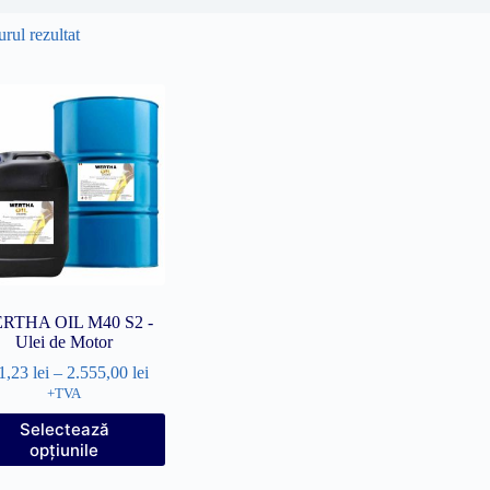
rul rezultat
RTHA OIL M40 S2 -
Ulei de Motor
1,23
lei
–
2.555,00
lei
+TVA
Acest
Selectează
produs
opțiunile
are
mai