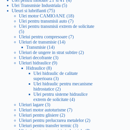
Ulei pentru motoare 2T si 4T
4
5
produse
Ulei Transmisie Industriala
5
75
produse
Uleuri si lubrifianti
75
de
18
Ulei motor CAMIOANE
18
produse
7
produse
Ulei pentru transmisii auto
7
produse
Ulei pentru transmisii extrem de solicitate
5
5
produse
7
Uleiui pentru compresoare
7
14
produse
Uleiuri de transmisie
14
14
produse
Transmisie
14
produse
2
Uleiuri de ungere in strat subtire
2
3
produse
Uleiuri decofrante
3
9
produse
Uleiuri hidraulice
9
8
produse
Hidraulice
8
produse
Ulei hidraulic de calitate
3
superioara
3
produse
Ulei hidraulic pentru mecanisme
2
hidrostatice
2
produse
Ulei pentru sisteme hidraulice
4
extrem de solicitate
4
3
produse
Uleiuri lagare
3
produse
7
Uleiuri motor autoturisme
7
2
produse
Uleiuri pentru glisiere
2
produse
2
Uleiuri pentru prelucrarea metalelor
2
3
produse
Uleiuri pentru transfer termic
3