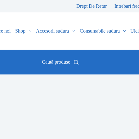
Drept De Retur
Intrebari fre
e noi
Shop
Accesorii sudura
Consumabile sudura
Uleiu
Caută produse