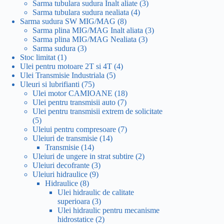
produse
3
Sarma tubulara sudura Inalt aliate
3
4
produse
Sarma tubulara sudura nealiata
4
8
produse
Sarma sudura SW MIG/MAG
8
produse
3
Sarma plina MIG/MAG Inalt aliata
3
3
produse
Sarma plina MIG/MAG Nealiata
3
3
produse
Sarma sudura
3
1
produse
Stoc limitat
1
produs
4
Ulei pentru motoare 2T si 4T
4
5
produse
Ulei Transmisie Industriala
5
75
produse
Uleuri si lubrifianti
75
de
18
Ulei motor CAMIOANE
18
produse
7
produse
Ulei pentru transmisii auto
7
produse
Ulei pentru transmisii extrem de solicitate
5
5
produse
7
Uleiui pentru compresoare
7
14
produse
Uleiuri de transmisie
14
14
produse
Transmisie
14
produse
2
Uleiuri de ungere in strat subtire
2
3
produse
Uleiuri decofrante
3
9
produse
Uleiuri hidraulice
9
8
produse
Hidraulice
8
produse
Ulei hidraulic de calitate
3
superioara
3
produse
Ulei hidraulic pentru mecanisme
2
hidrostatice
2