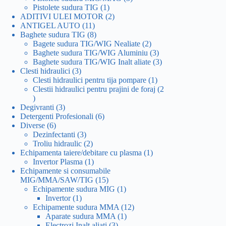
1
produse
Pistolete sudura TIG
1
produs
2
ADITIVI ULEI MOTOR
2
11
produse
ANTIGEL AUTO
11
produse
8
Baghete sudura TIG
8
produse
2
Bagete sudura TIG/WIG Nealiate
2
produse
3
Baghete sudura TIG/WIG Aluminiu
3
produse
3
Baghete sudura TIG/WIG Inalt aliate
3
3
produse
Clesti hidraulici
3
produse
1
Clesti hidraulici pentru tija pompare
1
produs
Clestii hidraulici pentru prajini de foraj
2
2
produse
3
Degivranti
3
produse
6
Detergenti Profesionali
6
6
produse
Diverse
6
produse
3
Dezinfectanti
3
produse
2
Troliu hidraulic
2
produse
1
Echipamenta taiere/debitare cu plasma
1
1
produs
Invertor Plasma
1
produs
Echipamente si consumabile
15
MIG/MMA/SAW/TIG
15
produse
1
Echipamente sudura MIG
1
1
produs
Invertor
1
produs
12
Echipamente sudura MMA
12
1
produse
Aparate sudura MMA
1
3
produs
Electrozi Inalt aliati
3