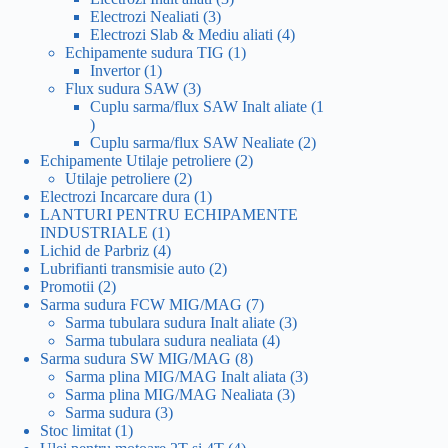
3
produse
Electrozi Nealiati
3
produse
4
Electrozi Slab & Mediu aliati
4
1
produse
Echipamente sudura TIG
1
1
produs
Invertor
1
produs
3
Flux sudura SAW
3
produse
Cuplu sarma/flux SAW Inalt aliate
1
1
produs
2
Cuplu sarma/flux SAW Nealiate
2
2
produse
Echipamente Utilaje petroliere
2
2
produse
Utilaje petroliere
2
produse
1
Electrozi Incarcare dura
1
produs
LANTURI PENTRU ECHIPAMENTE
1
INDUSTRIALE
1
produs
4
Lichid de Parbriz
4
produse
2
Lubrifianti transmisie auto
2
2
produse
Promotii
2
produse
7
Sarma sudura FCW MIG/MAG
7
produse
3
Sarma tubulara sudura Inalt aliate
3
4
produse
Sarma tubulara sudura nealiata
4
8
produse
Sarma sudura SW MIG/MAG
8
produse
3
Sarma plina MIG/MAG Inalt aliata
3
3
produse
Sarma plina MIG/MAG Nealiata
3
3
produse
Sarma sudura
3
1
produse
Stoc limitat
1
produs
4