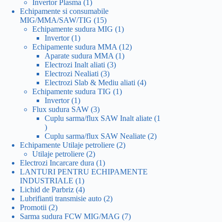
1
produs
Invertor Plasma
1
produs
Echipamente si consumabile
15
MIG/MMA/SAW/TIG
15
produse
1
Echipamente sudura MIG
1
1
produs
Invertor
1
produs
12
Echipamente sudura MMA
12
1
produse
Aparate sudura MMA
1
3
produs
Electrozi Inalt aliati
3
3
produse
Electrozi Nealiati
3
produse
4
Electrozi Slab & Mediu aliati
4
1
produse
Echipamente sudura TIG
1
1
produs
Invertor
1
produs
3
Flux sudura SAW
3
produse
Cuplu sarma/flux SAW Inalt aliate
1
1
produs
2
Cuplu sarma/flux SAW Nealiate
2
2
produse
Echipamente Utilaje petroliere
2
2
produse
Utilaje petroliere
2
produse
1
Electrozi Incarcare dura
1
produs
LANTURI PENTRU ECHIPAMENTE
1
INDUSTRIALE
1
produs
4
Lichid de Parbriz
4
produse
2
Lubrifianti transmisie auto
2
2
produse
Promotii
2
produse
7
Sarma sudura FCW MIG/MAG
7