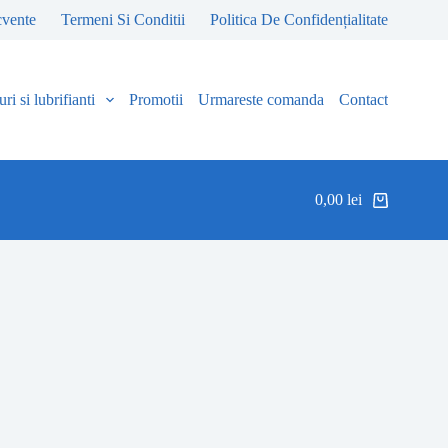
cvente
Termeni Si Conditii
Politica De Confidențialitate
ri si lubrifianti
Promotii
Urmareste comanda
Contact
0,00
lei
Coș
de
cumpărături