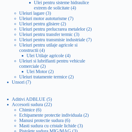
produse
Ulei pentru sisteme hidraulice
4
extrem de solicitate
4
3
produse
Uleiuri lagare
3
produse
7
Uleiuri motor autoturisme
7
2
produse
Uleiuri pentru glisiere
2
produse
2
Uleiuri pentru prelucrarea metalelor
2
3
produse
Uleiuri pentru transfer termic
3
produse
7
Uleiuri pentru transmisie industriale
7
produse
Uleiuri pentru utilaje agricole si
4
constructii
4
produse
4
Ulei Utilaje agricole
4
produse
Uleiuri si lubrifianti pentru vehicule
2
comerciale
2
produse
2
Ulei Motor
2
produse
2
Uleiuri tratamente termice
2
7
produse
Unsori
7
produse
5
Aditivi ADBLUE
5
produse
22
Accesorii sudura
22
6
de
Chimice
6
produse
produse
2
Echipamente protectie individuala
2
6
produse
Manusi protectie sudura
6
produse
3
Masti sudura cu cristale lichide
3
3
produse
Pistolete sudura MIG/MAG
3