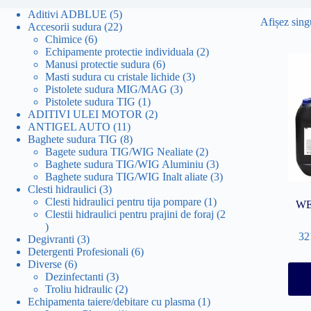
5
Aditivi ADBLUE
5
Afișez singu
produse
22
Accesorii sudura
22
6
de
Chimice
6
produse
produse
2
Echipamente protectie individuala
2
6
produse
Manusi protectie sudura
6
produse
3
Masti sudura cu cristale lichide
3
3
produse
Pistolete sudura MIG/MAG
3
1
produse
Pistolete sudura TIG
1
produs
2
ADITIVI ULEI MOTOR
2
11
produse
ANTIGEL AUTO
11
produse
8
Baghete sudura TIG
8
produse
2
Bagete sudura TIG/WIG Nealiate
2
produse
3
Baghete sudura TIG/WIG Aluminiu
3
produse
3
Baghete sudura TIG/WIG Inalt aliate
3
3
produse
Clesti hidraulici
3
produse
1
Clesti hidraulici pentru tija pompare
1
WE
produs
Clestii hidraulici pentru prajini de foraj
2
2
32
produse
3
Degivranti
3
produse
6
Detergenti Profesionali
6
6
produse
Diverse
6
produse
3
Dezinfectanti
3
produse
2
Troliu hidraulic
2
produse
1
Echipamenta taiere/debitare cu plasma
1