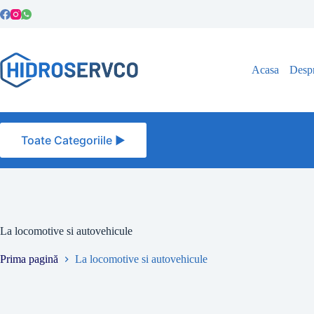
Sari
la
conținut
Acasa
Despr
Toate Categoriile ►
La locomotive si autovehicule
Prima pagină
La locomotive si autovehicule