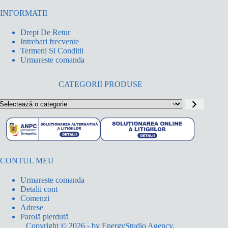
INFORMATII
Drept De Retur
Intrebari frecvente
Termeni Si Conditii
Urmareste comanda
CATEGORII PRODUSE
electează
o
ategorie
CONTUL MEU
Urmareste comanda
Detalii cont
Comenzi
Adrese
Parolă pierdută
Copyright © 2026 - by
EnergyStudio Agency
.