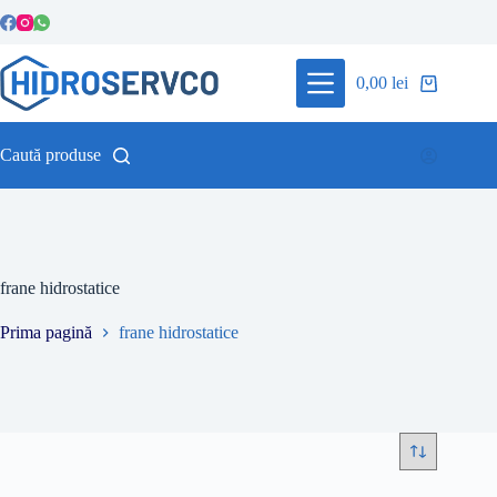
Sari
la
conținut
0,00
lei
Coș
de
cumpărături
Caută produse
frane hidrostatice
Prima pagină
frane hidrostatice