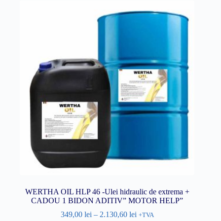
WERTHA OIL HLP 46 -Ulei hidraulic de extrema +
CADOU 1 BIDON ADITIV” MOTOR HELP”
349,00
lei
–
2.130,60
lei
+TVA