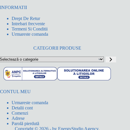
INFORMATII
Drept De Retur
Intrebari frecvente
Termeni Si Conditii
Urmareste comanda
CATEGORII PRODUSE
electează
o
ategorie
CONTUL MEU
Urmareste comanda
Detalii cont
Comenzi
Adrese
Parolă pierdută
Copyright © 2026 - by
EnergyStudio Agency
.