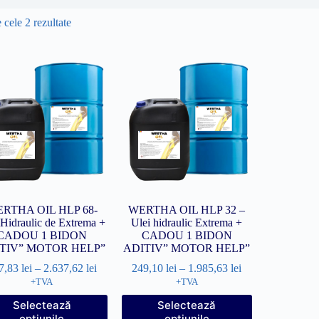
Sortat
 cele 2 rezultate
după
popularitate
RTHA OIL HLP 68-
WERTHA OIL HLP 32 –
 Hidraulic de Extrema +
Ulei hidraulic Extrema +
CADOU 1 BIDON
CADOU 1 BIDON
TIV” MOTOR HELP”
ADITIV” MOTOR HELP”
7,83
lei
–
2.637,62
lei
249,10
lei
–
1.985,63
lei
+TVA
+TVA
Acest
Acest
Selectează
Selectează
produs
produs
opțiunile
opțiunile