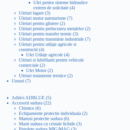
produse
Ulei pentru sisteme hidraulice
4
extrem de solicitate
4
3
produse
Uleiuri lagare
3
produse
7
Uleiuri motor autoturisme
7
2
produse
Uleiuri pentru glisiere
2
produse
2
Uleiuri pentru prelucrarea metalelor
2
3
produse
Uleiuri pentru transfer termic
3
produse
7
Uleiuri pentru transmisie industriale
7
produse
Uleiuri pentru utilaje agricole si
4
constructii
4
produse
4
Ulei Utilaje agricole
4
produse
Uleiuri si lubrifianti pentru vehicule
2
comerciale
2
produse
2
Ulei Motor
2
produse
2
Uleiuri tratamente termice
2
7
produse
Unsori
7
produse
5
Aditivi ADBLUE
5
produse
22
Accesorii sudura
22
6
de
Chimice
6
produse
produse
2
Echipamente protectie individuala
2
6
produse
Manusi protectie sudura
6
produse
3
Masti sudura cu cristale lichide
3
3
produse
Pistolete sudura MIG/MAG
3