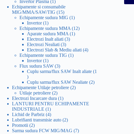
1
produs
Invertor Plasma
1
produs
Echipamente si consumabile
15
MIG/MMA/SAW/TIG
15
produse
1
Echipamente sudura MIG
1
1
produs
Invertor
1
produs
12
Echipamente sudura MMA
12
1
produse
Aparate sudura MMA
1
3
produs
Electrozi Inalt aliati
3
3
produse
Electrozi Nealiati
3
produse
4
Electrozi Slab & Mediu aliati
4
1
produse
Echipamente sudura TIG
1
1
produs
Invertor
1
produs
3
Flux sudura SAW
3
produse
Cuplu sarma/flux SAW Inalt aliate
1
1
produs
2
Cuplu sarma/flux SAW Nealiate
2
2
produse
Echipamente Utilaje petroliere
2
2
produse
Utilaje petroliere
2
produse
1
Electrozi Incarcare dura
1
produs
LANTURI PENTRU ECHIPAMENTE
1
INDUSTRIALE
1
produs
4
Lichid de Parbriz
4
produse
2
Lubrifianti transmisie auto
2
2
produse
Promotii
2
produse
7
Sarma sudura FCW MIG/MAG
7