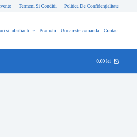
cvente
Termeni Si Conditii
Politica De Confidențialitate
ri si lubrifianti
Promotii
Urmareste comanda
Contact
0,00
lei
Coș
de
cumpărături