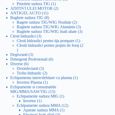
1
produse
Pistolete sudura TIG
1
produs
2
ADITIVI ULEI MOTOR
2
11
produse
ANTIGEL AUTO
11
produse
8
Baghete sudura TIG
8
produse
2
Bagete sudura TIG/WIG Nealiate
2
produse
3
Baghete sudura TIG/WIG Aluminiu
3
produse
3
Baghete sudura TIG/WIG Inalt aliate
3
3
produse
Clesti hidraulici
3
produse
1
Clesti hidraulici pentru tija pompare
1
produs
Clestii hidraulici pentru prajini de foraj
2
2
produse
3
Degivranti
3
produse
6
Detergenti Profesionali
6
6
produse
Diverse
6
produse
3
Dezinfectanti
3
produse
2
Troliu hidraulic
2
produse
1
Echipamenta taiere/debitare cu plasma
1
1
produs
Invertor Plasma
1
produs
Echipamente si consumabile
15
MIG/MMA/SAW/TIG
15
produse
1
Echipamente sudura MIG
1
1
produs
Invertor
1
produs
12
Echipamente sudura MMA
12
1
produse
Aparate sudura MMA
1
3
produs
Electrozi Inalt aliati
3