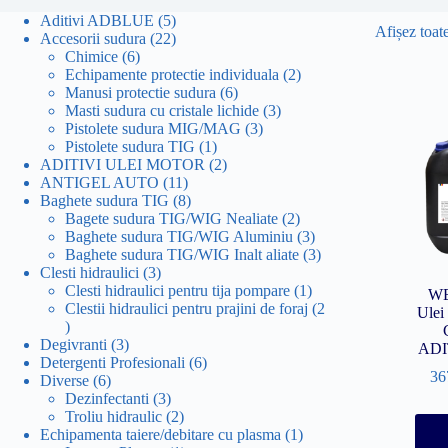
5
Aditivi ADBLUE
5
Afișez toate
produse
22
Accesorii sudura
22
6
de
Chimice
6
produse
produse
2
Echipamente protectie individuala
2
6
produse
Manusi protectie sudura
6
produse
3
Masti sudura cu cristale lichide
3
3
produse
Pistolete sudura MIG/MAG
3
1
produse
Pistolete sudura TIG
1
produs
2
ADITIVI ULEI MOTOR
2
11
produse
ANTIGEL AUTO
11
produse
8
Baghete sudura TIG
8
produse
2
Bagete sudura TIG/WIG Nealiate
2
produse
3
Baghete sudura TIG/WIG Aluminiu
3
produse
3
Baghete sudura TIG/WIG Inalt aliate
3
3
produse
Clesti hidraulici
3
produse
1
Clesti hidraulici pentru tija pompare
1
WE
produs
Clestii hidraulici pentru prajini de foraj
2
Ulei
2
produse
3
Degivranti
3
ADI
produse
6
Detergenti Profesionali
6
36
6
produse
Diverse
6
produse
3
Dezinfectanti
3
produse
2
Troliu hidraulic
2
produse
1
Echipamenta taiere/debitare cu plasma
1