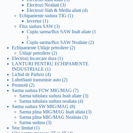
3
produse
Electrozi Nealiati
3
produse
4
Electrozi Slab & Mediu aliati
4
1
produse
Echipamente sudura TIG
1
1
produs
Invertor
1
produs
3
Flux sudura SAW
3
produse
Cuplu sarma/flux SAW Inalt aliate
1
1
produs
2
Cuplu sarma/flux SAW Nealiate
2
2
produse
Echipamente Utilaje petroliere
2
2
produse
Utilaje petroliere
2
produse
1
Electrozi Incarcare dura
1
produs
LANTURI PENTRU ECHIPAMENTE
1
INDUSTRIALE
1
produs
4
Lichid de Parbriz
4
produse
2
Lubrifianti transmisie auto
2
2
produse
Promotii
2
produse
7
Sarma sudura FCW MIG/MAG
7
produse
3
Sarma tubulara sudura Inalt aliate
3
4
produse
Sarma tubulara sudura nealiata
4
8
produse
Sarma sudura SW MIG/MAG
8
produse
3
Sarma plina MIG/MAG Inalt aliata
3
3
produse
Sarma plina MIG/MAG Nealiata
3
3
produse
Sarma sudura
3
1
produse
Stoc limitat
1
produs
4