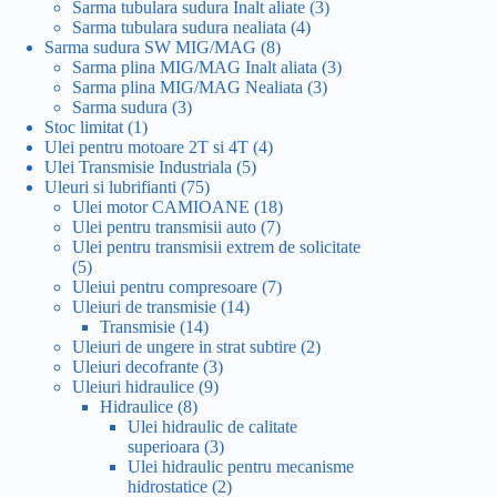
produse
3
Sarma tubulara sudura Inalt aliate
3
4
produse
Sarma tubulara sudura nealiata
4
8
produse
Sarma sudura SW MIG/MAG
8
produse
3
Sarma plina MIG/MAG Inalt aliata
3
3
produse
Sarma plina MIG/MAG Nealiata
3
3
produse
Sarma sudura
3
1
produse
Stoc limitat
1
produs
4
Ulei pentru motoare 2T si 4T
4
5
produse
Ulei Transmisie Industriala
5
75
produse
Uleuri si lubrifianti
75
de
18
Ulei motor CAMIOANE
18
produse
7
produse
Ulei pentru transmisii auto
7
produse
Ulei pentru transmisii extrem de solicitate
5
5
produse
7
Uleiui pentru compresoare
7
14
produse
Uleiuri de transmisie
14
14
produse
Transmisie
14
produse
2
Uleiuri de ungere in strat subtire
2
3
produse
Uleiuri decofrante
3
9
produse
Uleiuri hidraulice
9
8
produse
Hidraulice
8
produse
Ulei hidraulic de calitate
3
superioara
3
produse
Ulei hidraulic pentru mecanisme
2
hidrostatice
2