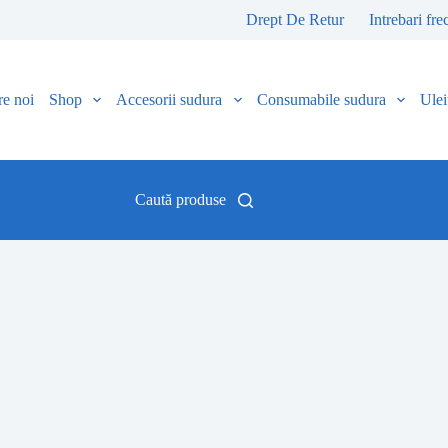
Drept De Retur
Intrebari fre
e noi
Shop
Accesorii sudura
Consumabile sudura
Uleiu
Caută produse