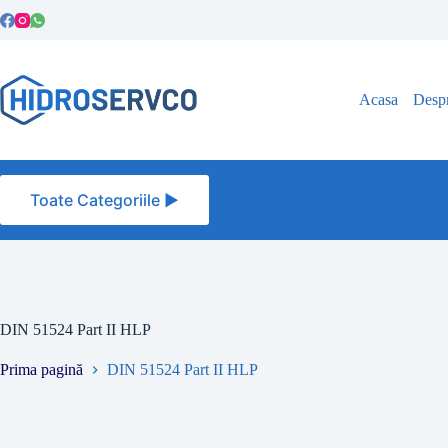
Sari
la
conținut
Acasa
Despr
Toate Categoriile ►
DIN 51524 Part II HLP
Prima pagină
DIN 51524 Part II HLP