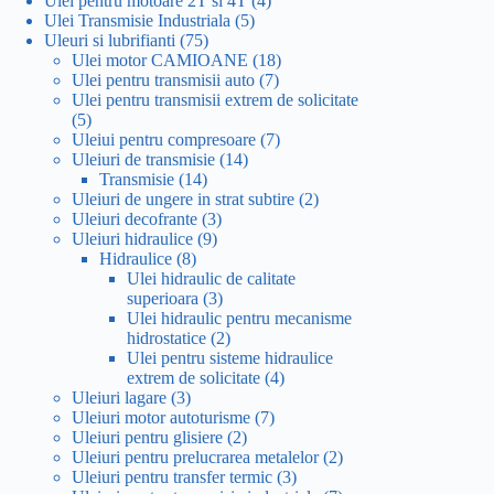
Ulei pentru motoare 2T si 4T
4
5
produse
Ulei Transmisie Industriala
5
75
produse
Uleuri si lubrifianti
75
de
18
Ulei motor CAMIOANE
18
produse
7
produse
Ulei pentru transmisii auto
7
produse
Ulei pentru transmisii extrem de solicitate
5
5
produse
7
Uleiui pentru compresoare
7
14
produse
Uleiuri de transmisie
14
14
produse
Transmisie
14
produse
2
Uleiuri de ungere in strat subtire
2
3
produse
Uleiuri decofrante
3
9
produse
Uleiuri hidraulice
9
8
produse
Hidraulice
8
produse
Ulei hidraulic de calitate
3
superioara
3
produse
Ulei hidraulic pentru mecanisme
2
hidrostatice
2
produse
Ulei pentru sisteme hidraulice
4
extrem de solicitate
4
3
produse
Uleiuri lagare
3
produse
7
Uleiuri motor autoturisme
7
2
produse
Uleiuri pentru glisiere
2
produse
2
Uleiuri pentru prelucrarea metalelor
2
3
produse
Uleiuri pentru transfer termic
3