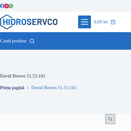
Sari
la
conținut
0,00
lei
Coș
de
cumpărături
Caută produse
David Brown 51.53.101
Prima pagină
David Brown 51.53.101