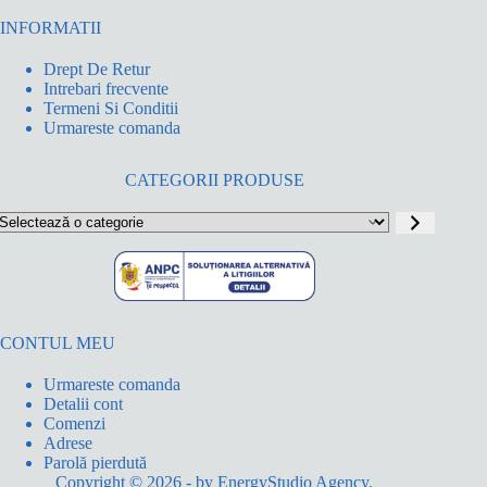
INFORMATII
Drept De Retur
Intrebari frecvente
Termeni Si Conditii
Urmareste comanda
CATEGORII PRODUSE
electează
o
ategorie
CONTUL MEU
Urmareste comanda
Detalii cont
Comenzi
Adrese
Parolă pierdută
Copyright © 2026 - by
EnergyStudio Agency
.