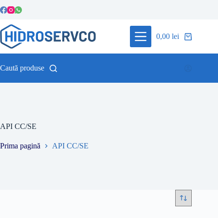
Sari
la
conținut
0,00
lei
Coș
de
cumpărături
Caută produse
API CC/SE
Prima pagină
API CC/SE