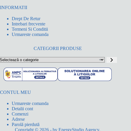
INFORMATII
Drept De Retur
Intrebari frecvente
Termeni Si Conditii
Urmareste comanda
CATEGORII PRODUSE
electează
o
ategorie
CONTUL MEU
Urmareste comanda
Detalii cont
Comenzi
Adrese
Parolă pierdută
Copyright © 2026 - by
EnergyStudio Agency
.