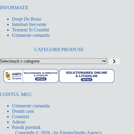
INFORMATII
Drept De Retur
Intrebari frecvente
Termeni Si Conditii
Urmareste comanda
CATEGORII PRODUSE
electează
o
ategorie
CONTUL MEU
Urmareste comanda
Detalii cont
Comenzi
Adrese
Parolă pierdută
Copyright © 2026 - by
EnergyStudio Agency
.