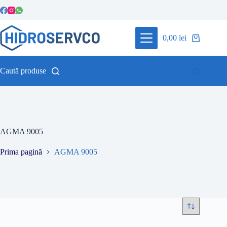
Sari
la
conținut
0,00
lei
Coș
de
cumpărături
Caută produse
AGMA 9005
Prima pagină
AGMA 9005