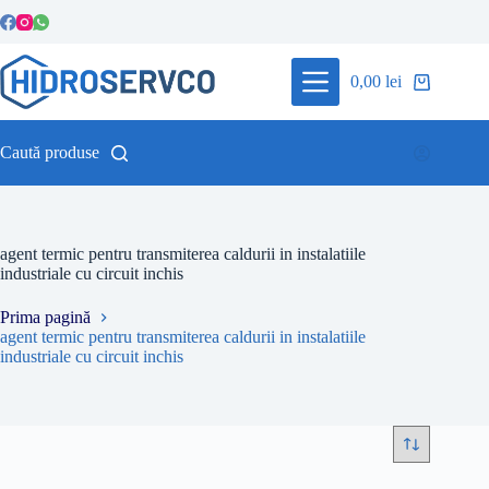
Sari
la
conținut
0,00
lei
Coș
de
cumpărături
Caută produse
agent termic pentru transmiterea caldurii in instalatiile
industriale cu circuit inchis
Prima pagină
agent termic pentru transmiterea caldurii in instalatiile
industriale cu circuit inchis