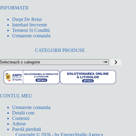
INFORMATII
Drept De Retur
Intrebari frecvente
Termeni Si Conditii
Urmareste comanda
CATEGORII PRODUSE
electează
o
ategorie
CONTUL MEU
Urmareste comanda
Detalii cont
Comenzi
Adrese
Parolă pierdută
Copyright © 2026 - by
EnergyStudio Agency
.