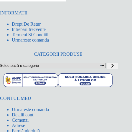
INFORMATII
Drept De Retur
Intrebari frecvente
Termeni Si Conditii
Urmareste comanda
CATEGORII PRODUSE
electează
o
ategorie
CONTUL MEU
Urmareste comanda
Detalii cont
Comenzi
Adrese
Parolă pierdută