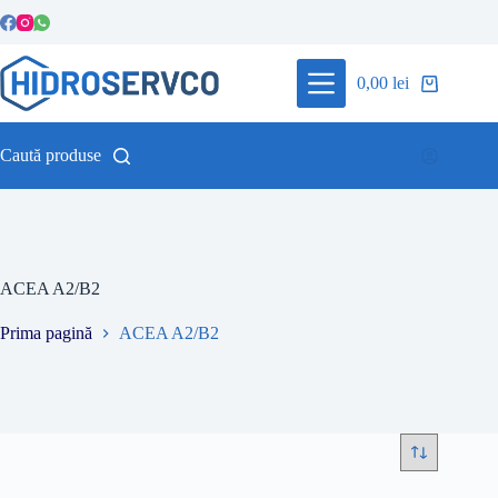
Sari
la
conținut
0,00
lei
Coș
de
cumpărături
Caută produse
ACEA A2/B2
Prima pagină
ACEA A2/B2